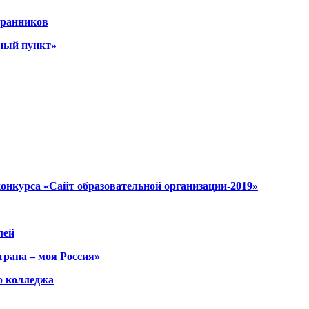
хранников
ный пункт»
онкурса «Сайт образовательной организации-2019»
лей
трана – моя Россия»
о колледжа