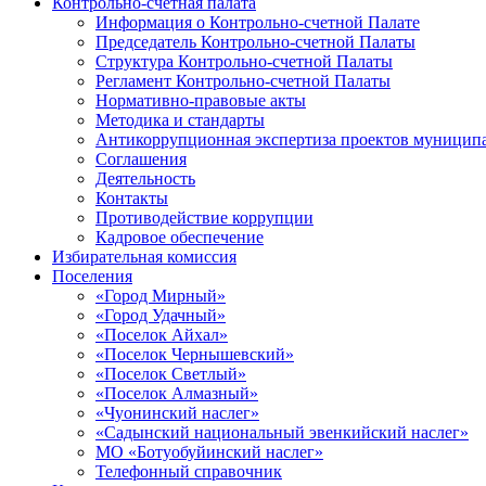
Контрольно-счетная палата
Информация о Контрольно-счетной Палате
Председатель Контрольно-счетной Палаты
Структура Контрольно-счетной Палаты
Регламент Контрольно-счетной Палаты
Нормативно-правовые акты
Методика и стандарты
Антикоррупционная экспертиза проектов муницип
Соглашения
Деятельность
Контакты
Противодействие коррупции
Кадровое обеспечение
Избирательная комиссия
Поселения
«Город Мирный»
«Город Удачный»
«Поселок Айхал»
«Поселок Чернышевский»
«Поселок Светлый»
«Поселок Алмазный»
«Чуонинский наслег»
«Садынский национальный эвенкийский наслег»
МО «Ботуобуйинский наслег»
Телефонный справочник