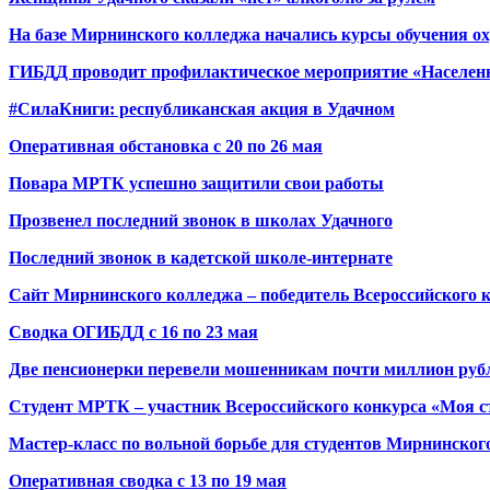
На базе Мирнинского колледжа начались курсы обучения о
ГИБДД проводит профилактическое мероприятие «Населен
#СилаКниги: республиканская акция в Удачном
Оперативная обстановка с 20 по 26 мая
Повара МРТК успешно защитили свои работы
Прозвенел последний звонок в школах Удачного
Последний звонок в кадетской школе-интернате
Сайт Мирнинского колледжа – победитель Всероссийского к
Сводка ОГИБДД с 16 по 23 мая
Две пенсионерки перевели мошенникам почти миллион руб
Студент МРТК – участник Всероссийского конкурса «Моя с
Мастер-класс по вольной борьбе для студентов Мирнинског
Оперативная сводка с 13 по 19 мая