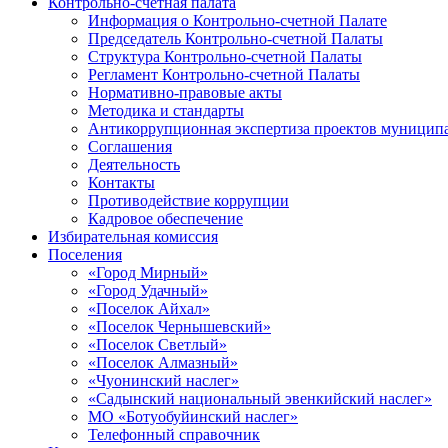
Контрольно-счетная палата
Информация о Контрольно-счетной Палате
Председатель Контрольно-счетной Палаты
Структура Контрольно-счетной Палаты
Регламент Контрольно-счетной Палаты
Нормативно-правовые акты
Методика и стандарты
Антикоррупционная экспертиза проектов муницип
Соглашения
Деятельность
Контакты
Противодействие коррупции
Кадровое обеспечение
Избирательная комиссия
Поселения
«Город Мирный»
«Город Удачный»
«Поселок Айхал»
«Поселок Чернышевский»
«Поселок Светлый»
«Поселок Алмазный»
«Чуонинский наслег»
«Садынский национальный эвенкийский наслег»
МО «Ботуобуйинский наслег»
Телефонный справочник