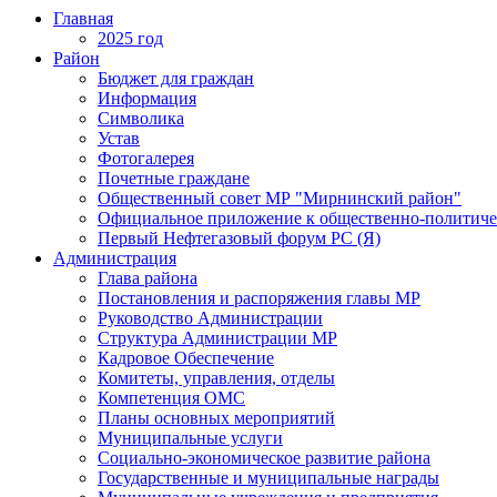
Главная
2025 год
Район
Бюджет для граждан
Информация
Символика
Устав
Фотогалерея
Почетные граждане
Общественный совет МР "Мирнинский район"
Официальное приложение к общественно-политиче
Первый Нефтегазовый форум РС (Я)
Администрация
Глава района
Постановления и распоряжения главы МР
Руководство Администрации
Структура Администрации МР
Кадровое Обеспечение
Комитеты, управления, отделы
Компетенция ОМС
Планы основных мероприятий
Муниципальные услуги
Социально-экономическое развитие района
Государственные и муниципальные награды