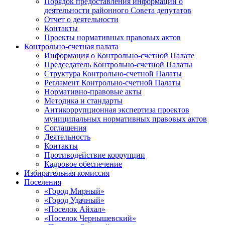
Порядок предоставления информации о
деятельности районного Совета депутатов
Отчет о деятельности
Контакты
Проекты нормативных правовых актов
Контрольно-счетная палата
Информация о Контрольно-счетной Палате
Председатель Контрольно-счетной Палаты
Структура Контрольно-счетной Палаты
Регламент Контрольно-счетной Палаты
Нормативно-правовые акты
Методика и стандарты
Антикоррупционная экспертиза проектов
муниципальных нормативных правовых актов
Соглашения
Деятельность
Контакты
Противодействие коррупции
Кадровое обеспечение
Избирательная комиссия
Поселения
«Город Мирный»
«Город Удачный»
«Поселок Айхал»
«Поселок Чернышевский»