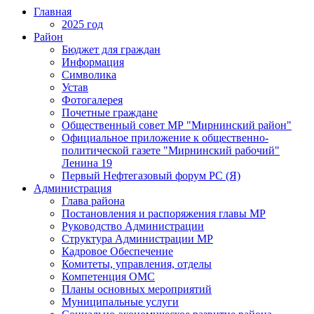
Главная
2025 год
Район
Бюджет для граждан
Информация
Символика
Устав
Фотогалерея
Почетные граждане
Общественный совет МР "Мирнинский район"
Официальное приложение к общественно-
политической газете "Мирнинский рабочий"
Ленина 19
Первый Нефтегазовый форум РС (Я)
Администрация
Глава района
Постановления и распоряжения главы МР
Руководство Администрации
Структура Администрации МР
Кадровое Обеспечение
Комитеты, управления, отделы
Компетенция ОМС
Планы основных мероприятий
Муниципальные услуги