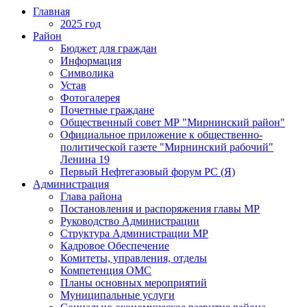
Главная
2025 год
Район
Бюджет для граждан
Информация
Символика
Устав
Фотогалерея
Почетные граждане
Общественный совет МР "Мирнинский район"
Официальное приложение к общественно-
политической газете "Мирнинский рабочий"
Ленина 19
Первый Нефтегазовый форум РС (Я)
Администрация
Глава района
Постановления и распоряжения главы МР
Руководство Администрации
Структура Администрации МР
Кадровое Обеспечение
Комитеты, управления, отделы
Компетенция ОМС
Планы основных мероприятий
Муниципальные услуги