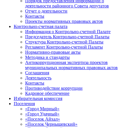
Порядок предоставления информации о
деятельности районного Совета депутатов
Отчет о деятельности
Контакты
Проекты нормативных правовых актов
Контрольно-счетная палата
Информация о Контрольно-счетной Палате
Председатель Контрольно-счетной Палаты
Структура Контрольно-счетной Палаты
Регламент Контрольно-счетной Палаты
Нормативно-правовые акты
Методика и стандарты
Антикоррупционная экспертиза проектов
муниципальных нормативных правовых актов
Соглашения
Деятельность
Контакты
Противодействие коррупции
Кадровое обеспечение
Избирательная комиссия
Поселения
«Город Мирный»
«Город Удачный»
«Поселок Айхал»
«Поселок Чернышевский»