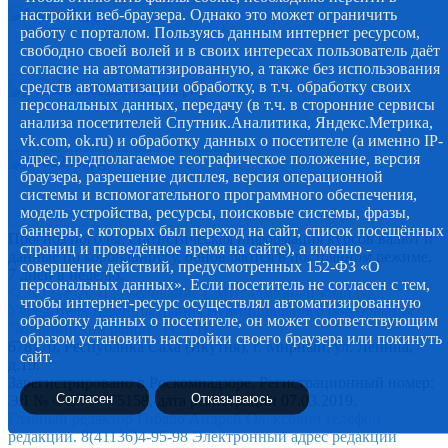
настройки веб-браузера. Однако это может ограничить
работу с порталом. Пользуясь данным интернет ресурсом,
свободно своей волей и в своих интересах пользователь даёт
согласие на автоматизированную, а также без использования
средств автоматизации обработку, в т.ч. обработку своих
персональных данных, передачу (в т.ч. в сторонние сервисы
анализа посетителей Спутник.Аналитика, Яндекс.Метрика,
vk.com, ok.ru) и обработку данных о посетителе (а именно IP-
адрес, предполагаемое географическое положение, версия
браузера, разрешение дисплея, версия операционной
системы и вспомогательного программного обеспечения,
модель устройства, ресурсы, поисковые системы, фразы,
баннеры, с которых был переход на сайт, список посещённых
Прогноз погоды, статистическая информация курсов валют и
страниц и проведённое время на сайте), а именно -
данные по коронавирусу, обновляются в постоянном режиме,
совершение действий, предусмотренных 152-ФЗ «О
7 дней в неделю.
персональных данных». Если посетитель не согласен с тем,
© 2012-2020 Наименование СМИ: алмазный-край.рф.
чтобы интернет-ресурс осуществлял автоматизированную
Учредитель Администрация муниципального образования
обработку данных о посетителе, он может соответствующим
"Мирнинский район" РС (Я)
образом установить настройки своего браузера или покинуть
678170, Республика Саха (Якутия), г. Мирный, ул. Ленина,
сайт.
д.19.
Зарегистрировано в Роскомнадзоре. Регистрационный номер:
Согласен
Отказываюсь
ЭЛ № ФС 77 - 75158, дата регистрации 07.03.2019.
Главный редактор Гибало Андрей Олексович телефон
редакции. 8(41136)4-95-98 Электронный адрес редакции