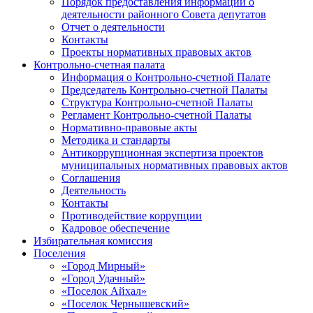
Порядок предоставления информации о
деятельности районного Совета депутатов
Отчет о деятельности
Контакты
Проекты нормативных правовых актов
Контрольно-счетная палата
Информация о Контрольно-счетной Палате
Председатель Контрольно-счетной Палаты
Структура Контрольно-счетной Палаты
Регламент Контрольно-счетной Палаты
Нормативно-правовые акты
Методика и стандарты
Антикоррупционная экспертиза проектов
муниципальных нормативных правовых актов
Соглашения
Деятельность
Контакты
Противодействие коррупции
Кадровое обеспечение
Избирательная комиссия
Поселения
«Город Мирный»
«Город Удачный»
«Поселок Айхал»
«Поселок Чернышевский»