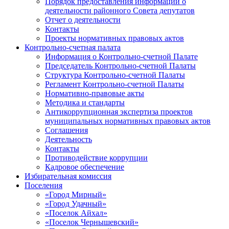
Порядок предоставления информации о
деятельности районного Совета депутатов
Отчет о деятельности
Контакты
Проекты нормативных правовых актов
Контрольно-счетная палата
Информация о Контрольно-счетной Палате
Председатель Контрольно-счетной Палаты
Структура Контрольно-счетной Палаты
Регламент Контрольно-счетной Палаты
Нормативно-правовые акты
Методика и стандарты
Антикоррупционная экспертиза проектов
муниципальных нормативных правовых актов
Соглашения
Деятельность
Контакты
Противодействие коррупции
Кадровое обеспечение
Избирательная комиссия
Поселения
«Город Мирный»
«Город Удачный»
«Поселок Айхал»
«Поселок Чернышевский»