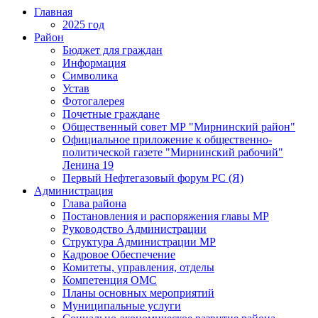
Главная
2025 год
Район
Бюджет для граждан
Информация
Символика
Устав
Фотогалерея
Почетные граждане
Общественный совет МР "Мирнинский район"
Официальное приложение к общественно-
политической газете "Мирнинский рабочий"
Ленина 19
Первый Нефтегазовый форум РС (Я)
Администрация
Глава района
Постановления и распоряжения главы МР
Руководство Администрации
Структура Администрации МР
Кадровое Обеспечение
Комитеты, управления, отделы
Компетенция ОМС
Планы основных мероприятий
Муниципальные услуги