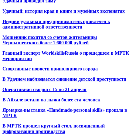
Удачный проводил зиму
Удачный: история края в книге и музейных экспонатах
Индивидуальный предприниматель привлечен к
административной ответственности
Мошенник похитил со счетов жительницы
Чернышевского более 1 600 000 рублей
Главный эксперт WorldskillsRussia о прошедшем в МРТК
мероприятии
Спортивные новости приполярного города
В Удачном наблюдается снижение детской преступности
Оперативная сводка с 15 по 21 апреля
В Айхале встали на лыжи более ста человек
Ярмарка-выставка «Handmade-personal skills» прошла в
МРТК
В МРТК прошел круглый стол, посвященный
цифровизации производства