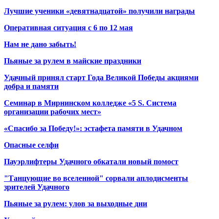
Лучшие ученики «девятнадцатой» получили награды
Оперативная ситуация с 6 по 12 мая
Нам не дано забыть!
Пьяные за рулем в майские праздники
Удачный принял старт Года Великой Победы акциями
добра и памяти
Семинар в Мирнинском колледже «5 S. Система
организации рабочих мест»
«Спасибо за Победу!»: эстафета памяти в Удачном
Опасные селфи
Пауэрлифтеры Удачного обкатали новый помост
"Танцующие во вселенной" сорвали аплодисменты
зрителей Удачного
Пьяные за рулем: улов за выходные дни