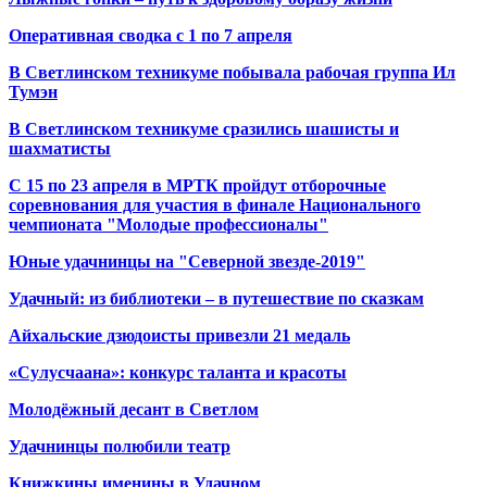
Оперативная сводка с 1 по 7 апреля
В Светлинском техникуме побывала рабочая группа Ил
Тумэн
В Светлинском техникуме сразились шашисты и
шахматисты
С 15 по 23 апреля в МРТК пройдут отборочные
соревнования для участия в финале Национального
чемпионата "Молодые профессионалы"
Юные удачнинцы на "Северной звезде-2019"
Удачный: из библиотеки – в путешествие по сказкам
Айхальские дзюдоисты привезли 21 медаль
«Сулусчаана»: конкурс таланта и красоты
Молодёжный десант в Светлом
Удачнинцы полюбили театр
Книжкины именины в Удачном