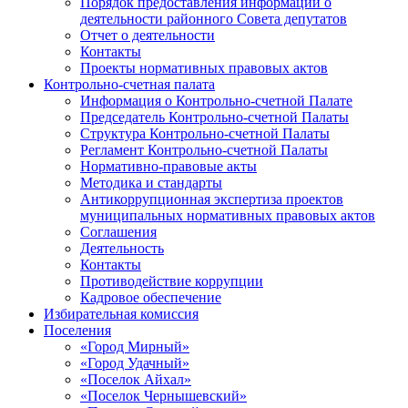
Порядок предоставления информации о
деятельности районного Совета депутатов
Отчет о деятельности
Контакты
Проекты нормативных правовых актов
Контрольно-счетная палата
Информация о Контрольно-счетной Палате
Председатель Контрольно-счетной Палаты
Структура Контрольно-счетной Палаты
Регламент Контрольно-счетной Палаты
Нормативно-правовые акты
Методика и стандарты
Антикоррупционная экспертиза проектов
муниципальных нормативных правовых актов
Соглашения
Деятельность
Контакты
Противодействие коррупции
Кадровое обеспечение
Избирательная комиссия
Поселения
«Город Мирный»
«Город Удачный»
«Поселок Айхал»
«Поселок Чернышевский»