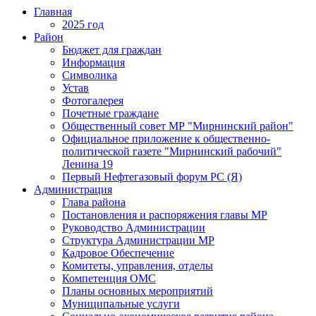
Главная
2025 год
Район
Бюджет для граждан
Информация
Символика
Устав
Фотогалерея
Почетные граждане
Общественный совет МР "Мирнинский район"
Официальное приложение к общественно-
политической газете "Мирнинский рабочий"
Ленина 19
Первый Нефтегазовый форум РС (Я)
Администрация
Глава района
Постановления и распоряжения главы МР
Руководство Администрации
Структура Администрации МР
Кадровое Обеспечение
Комитеты, управления, отделы
Компетенция ОМС
Планы основных мероприятий
Муниципальные услуги