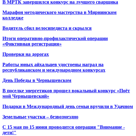
В МРТК завершился конкурс на лучшего сварщика
Марафон методического мастерства в Мирнинском
колледже
Водитель сбил велосипедиста и скрылся
Итоги оперативно-профилактической операции
«Фиктивная регистрация»
Проверки на дорогах
Работы юных айхальцев удостоены наград на
республиканском и международном конкурсах
День Победы в Чернышевском
В поселке энергетиков прошел вокальный конкурс «Поёт
мой Чернышевский»
Подарки в Международный день семьи вручили в Удачном
Земельные участки – безвозмездно
С 15 мая по 15 июня проводится операция "Внимание -
дети!"