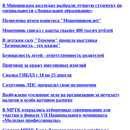
В Мирнинском колледже выбрали лучшую студентку по
специальности «Дошкольное образование»
Подведены итоги конкурса "Мошенников.net"
Мошенник списал с карты свыше 400 тысяч рублей
В детском саду "Теремок" прошла выставка
"Безопасность - это важно"
Безопасность детей - ответственность родителей
Приговор за кражу ювелирных изделий
Сводка ГИБДД с 18 по 25 апреля
Сотрудник ДПС превысил свои полномочия
Возбуждено уголовное дело на организацию за неуплату
налогов в особо крупном размере
В МРТК открылись отборочные соревнования для
участия в финале VII Национального чемпионата
«Молодые профессионалы»