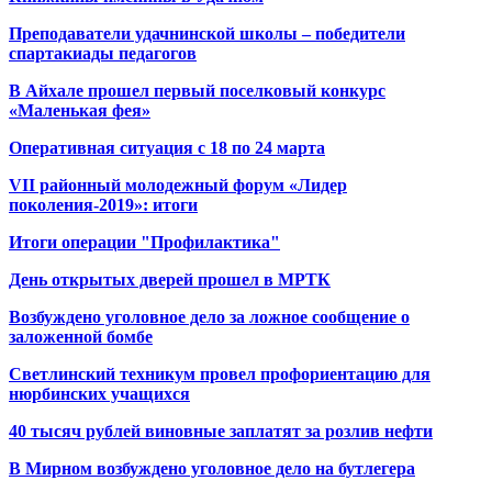
Преподаватели удачнинской школы – победители
спартакиады педагогов
В Айхале прошел первый поселковый конкурс
«Маленькая фея»
Оперативная ситуация с 18 по 24 марта
VII районный молодежный форум «Лидер
поколения-2019»: итоги
Итоги операции "Профилактика"
День открытых дверей прошел в МРТК
Возбуждено уголовное дело за ложное сообщение о
заложенной бомбе
Светлинский техникум провел профориентацию для
нюрбинских учащихся
40 тысяч рублей виновные заплатят за розлив нефти
В Мирном возбуждено уголовное дело на бутлегера