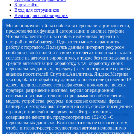
Карта сайта
Вход для сотрудников
Версия для слабовидящих
Мы используем файлы cookie для персонализации контента,
Важная информация
предоставления функций авторизации и анализа трафика.
Чтобы отключить файлы cookie, необходимо перейти в
настройки веб-браузера. Однако это может ограничить
работу с порталом. Пользуясь данным интернет ресурсом,
свободно своей волей и в своих интересах пользователь даёт
согласие на автоматизированную, а также без использования
средств автоматизации обработку, в т.ч. обработку своих
персональных данных, передачу (в т.ч. в сторонние сервисы
анализа посетителей Спутник.Аналитика, Яндекс.Метрика,
vk.com, ok.ru) и обработку данных о посетителе (а именно IP-
адрес, предполагаемое географическое положение, версия
браузера, разрешение дисплея, версия операционной
системы и вспомогательного программного обеспечения,
модель устройства, ресурсы, поисковые системы, фразы,
баннеры, с которых был переход на сайт, список посещённых
Прогноз погоды, статистическая информация курсов валют и
страниц и проведённое время на сайте), а именно -
данные по коронавирусу, обновляются в постоянном режиме,
совершение действий, предусмотренных 152-ФЗ «О
7 дней в неделю.
персональных данных». Если посетитель не согласен с тем,
© 2012-2020 Наименование СМИ: алмазный-край.рф.
чтобы интернет-ресурс осуществлял автоматизированную
Учредитель Администрация муниципального образования
обработку данных о посетителе, он может соответствующим