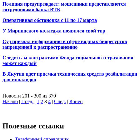
Полиция предупреждает: мошенники представляются
сотрудниками банка ВТБ
Оперативная обстановка с 11 по 17 марта
У Мирнинского колледжа появился свой тир
Cуд признал информацию в сфере водных биоресурсов
запрещенной к распространению
Следить за контрактами Фонда социального страхования
может каждый
В Якутии идет приемка технических средств реабилитации
для инвалидов
Новости 201 - 300 из 370
Начало
|
Пред.
|
1
2
3
4
|
След.
|
Конец
Полезные ссылки
Телефонный справочник