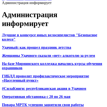
Администрация информирует
Администрация
информирует
Лучшие в конкурсе юных велосипедистов "Безопасное
колесо"
Удачный: как прошел праздник детства
Женщины Удачного сказали «нет» алкоголю за рулем
На базе Мирнинского колледжа начались курсы обучения
охранников
ГИБДД проводит профилактическое мероприятие
«Населенный пункт»
#СилаКниги: республиканская акция в Удачном
Оперативная обстановка с 20 по 26 мая
Повара МРТК успешно защитили свои работы