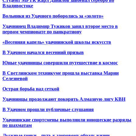
Студент МРТК Карл Данилов завоевал серебро во
Владивостоке
Вольники из Удачного поборолись за «золото»
Удачнинец Владимир Тужиков занял второе место в
первом чемпионате по панкратиону
«Весенняя капель» удачнинской школы искусств
В Удачном начался весенний призыв
Юные удачнинцы совершили путешествие в космос
В Светлинском техникуме прошла выставка Марии
Селезневой
Острая борьба над сеткой
Удачнинцы продолжают покорять Алмазную лигу КВН
В Удачном прошли публичные слушания
Удачнинские спортсмены выполнили юношеские разряды
по шахматам
Лыжные гонки – путь к здоровому образу жизни