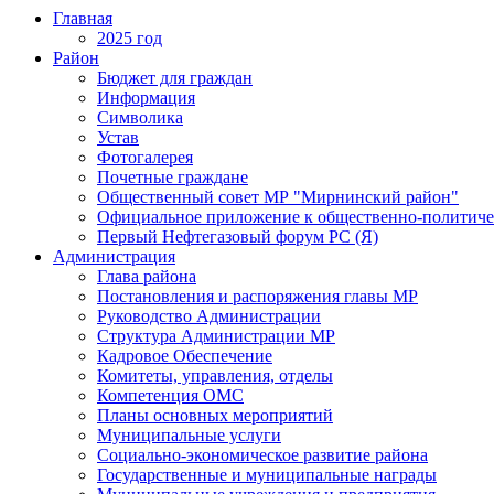
Главная
2025 год
Район
Бюджет для граждан
Информация
Символика
Устав
Фотогалерея
Почетные граждане
Общественный совет МР "Мирнинский район"
Официальное приложение к общественно-политиче
Первый Нефтегазовый форум РС (Я)
Администрация
Глава района
Постановления и распоряжения главы МР
Руководство Администрации
Структура Администрации МР
Кадровое Обеспечение
Комитеты, управления, отделы
Компетенция ОМС
Планы основных мероприятий
Муниципальные услуги
Социально-экономическое развитие района
Государственные и муниципальные награды