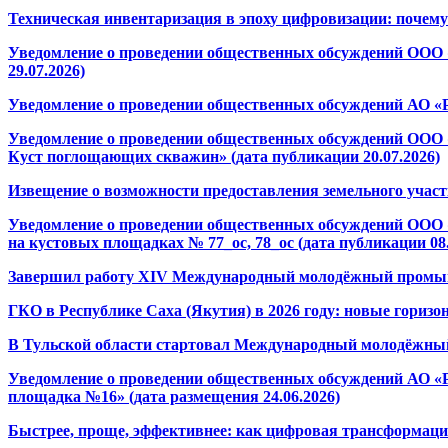
Техническая инвентаризация в эпоху цифровизации: почему
Уведомление о проведении общественных обсуждений ООО 
29.07.2026)
Уведомление о проведении общественных обсуждений АО «Р
Уведомление о проведении общественных обсуждений ООО 
Куст поглощающих скважин» (дата публикации 20.07.2026)
Извещение о возможности предоставления земельного участ
Уведомление о проведении общественных обсуждений ООО 
на кустовых площадках № 77_ос, 78_ос (дата публикации 08.
Завершил работу XIV Международный молодёжный промыш
ГКО в Республике Саха (Якутия) в 2026 году: новые горизо
В Тульской области стартовал Международный молодёжн
Уведомление о проведении общественных обсуждений АО «Р
площадка №16» (дата размещения 24.06.2026)
Быстрее, проще, эффективнее: как цифровая трансформаци