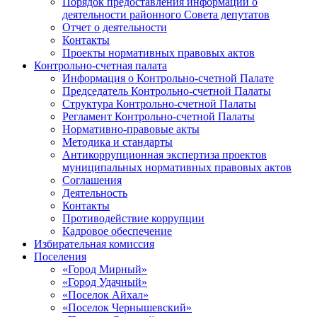
Порядок предоставления информации о
деятельности районного Совета депутатов
Отчет о деятельности
Контакты
Проекты нормативных правовых актов
Контрольно-счетная палата
Информация о Контрольно-счетной Палате
Председатель Контрольно-счетной Палаты
Структура Контрольно-счетной Палаты
Регламент Контрольно-счетной Палаты
Нормативно-правовые акты
Методика и стандарты
Антикоррупционная экспертиза проектов
муниципальных нормативных правовых актов
Соглашения
Деятельность
Контакты
Противодействие коррупции
Кадровое обеспечение
Избирательная комиссия
Поселения
«Город Мирный»
«Город Удачный»
«Поселок Айхал»
«Поселок Чернышевский»