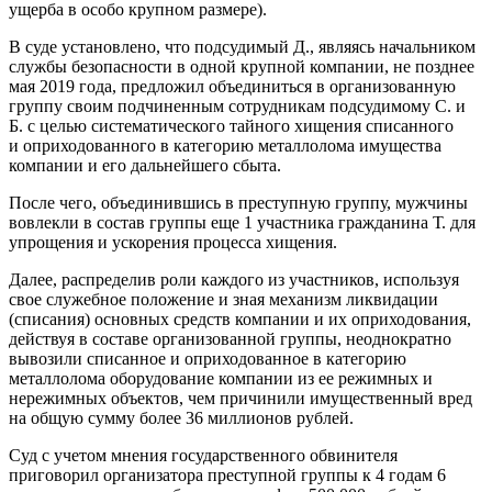
ущерба в особо крупном размере).
В суде установлено, что подсудимый Д., являясь начальником
службы безопасности в одной крупной компании, не позднее
мая 2019 года, предложил объединиться в организованную
группу своим подчиненным сотрудникам подсудимому С. и
Б. с целью систематического тайного хищения списанного
и оприходованного в категорию металлолома имущества
компании и его дальнейшего сбыта.
После чего, объединившись в преступную группу, мужчины
вовлекли в состав группы еще 1 участника гражданина Т. для
упрощения и ускорения процесса хищения.
Далее, распределив роли каждого из участников, используя
свое служебное положение и зная механизм ликвидации
(списания) основных средств компании и их оприходования,
действуя в составе организованной группы, неоднократно
вывозили списанное и оприходованное в категорию
металлолома оборудование компании из ее режимных и
нережимных объектов, чем причинили имущественный вред
на общую сумму более 36 миллионов рублей.
Суд с учетом мнения государственного обвинителя
приговорил организатора преступной группы к 4 годам 6