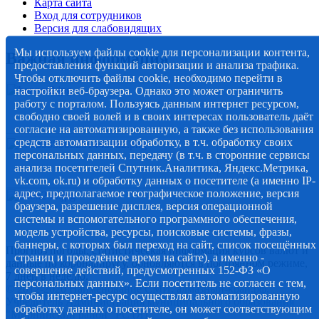
Карта сайта
Вход для сотрудников
Версия для слабовидящих
Мы используем файлы cookie для персонализации контента,
Важная информация
предоставления функций авторизации и анализа трафика.
Чтобы отключить файлы cookie, необходимо перейти в
настройки веб-браузера. Однако это может ограничить
работу с порталом. Пользуясь данным интернет ресурсом,
свободно своей волей и в своих интересах пользователь даёт
согласие на автоматизированную, а также без использования
средств автоматизации обработку, в т.ч. обработку своих
персональных данных, передачу (в т.ч. в сторонние сервисы
анализа посетителей Спутник.Аналитика, Яндекс.Метрика,
vk.com, ok.ru) и обработку данных о посетителе (а именно IP-
адрес, предполагаемое географическое положение, версия
браузера, разрешение дисплея, версия операционной
системы и вспомогательного программного обеспечения,
модель устройства, ресурсы, поисковые системы, фразы,
баннеры, с которых был переход на сайт, список посещённых
Прогноз погоды, статистическая информация курсов валют и
страниц и проведённое время на сайте), а именно -
данные по коронавирусу, обновляются в постоянном режиме,
совершение действий, предусмотренных 152-ФЗ «О
7 дней в неделю.
персональных данных». Если посетитель не согласен с тем,
© 2012-2020 Наименование СМИ: алмазный-край.рф.
чтобы интернет-ресурс осуществлял автоматизированную
Учредитель Администрация муниципального образования
обработку данных о посетителе, он может соответствующим
"Мирнинский район" РС (Я)