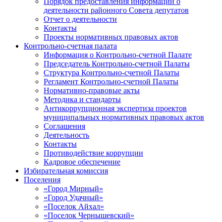
Порядок предоставления информации о
деятельности районного Совета депутатов
Отчет о деятельности
Контакты
Проекты нормативных правовых актов
Контрольно-счетная палата
Информация о Контрольно-счетной Палате
Председатель Контрольно-счетной Палаты
Структура Контрольно-счетной Палаты
Регламент Контрольно-счетной Палаты
Нормативно-правовые акты
Методика и стандарты
Антикоррупционная экспертиза проектов
муниципальных нормативных правовых актов
Соглашения
Деятельность
Контакты
Противодействие коррупции
Кадровое обеспечение
Избирательная комиссия
Поселения
«Город Мирный»
«Город Удачный»
«Поселок Айхал»
«Поселок Чернышевский»