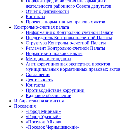
Порядок предоставления информации о
деятельности районного Совета депутатов
Отчет о деятельности
Контакты
Проекты нормативных правовых актов
Контрольно-счетная палата
Информация о Контрольно-счетной Палате
Председатель Контрольно-счетной Палаты
Структура Контрольно-счетной Палаты
Регламент Контрольно-счетной Палаты
Нормативно-правовые акты
Методика и стандарты
Антикоррупционная экспертиза проектов
муниципальных нормативных правовых актов
Соглашения
Деятельность
Контакты
Противодействие коррупции
Кадровое обеспечение
Избирательная комиссия
Поселения
«Город Мирный»
«Город Удачный»
«Поселок Айхал»
«Поселок Чернышевский»