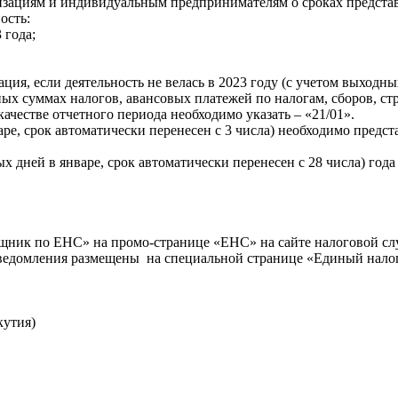
зациям и индивидуальным предпринимателям о сроках представл
ость:
 года;
ия, если деятельность не велась в 2023 году (с учетом выходных
нных суммах налогов, авансовых платежей по налогам, сборов, 
качестве отчетного периода необходимо указать – «21/01».
варе, срок автоматически перенесен с 3 числа) необходимо пред
ых дней в январе, срок автоматически перенесен с 28 числа) го
ик по ЕНС» на промо-странице «ЕНС» на сайте налоговой слу
ведомления размещены на специальной странице «Единый налог
кутия)