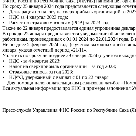
УФНС России по Республике Саха (Якутия) напоминает органи
По сроку 25 января 2024 года представляется следующая отчетн
• Декларация по налогу на сверхприбыль организаций за 2023
• НДС за 4 квартал 2023 года;
• Расчет по страховым взносам (РСВ) за 2023 год.
Также до 22 января предоставляется единая упрощенная декларац
В срок до 25 января предоставляется уведомление об исчисле
работникам, произведенных с 01.01.2024 по 22.01.2024 года. В 
Не позднее 5 февраля 2024 года (с учетом выходных дней в ян
января, указав отчетный период «21/11».
Уплатить по сроку не позднее 29 января 2024 (с учетом выходн
• НДС - за 4 квартал 2023;
• Налог на сверхприбыль организаций – за год 2023;
• Страховые взносы за год 2023;
• НДФЛ, удержанный с выплат с 01 по 22 января.
Для помощи налогоплательщикам реализован чат-бот «Помощн
Вся актуальная информация про ЕНС и примеры заполнения У
Пресс-служба Управления ФНС России по Республике Саха (Я