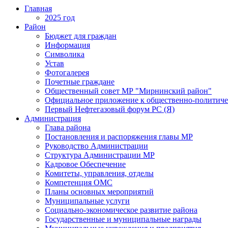
Главная
2025 год
Район
Бюджет для граждан
Информация
Символика
Устав
Фотогалерея
Почетные граждане
Общественный совет МР "Мирнинский район"
Официальное приложение к общественно-политиче
Первый Нефтегазовый форум РС (Я)
Администрация
Глава района
Постановления и распоряжения главы МР
Руководство Администрации
Структура Администрации МР
Кадровое Обеспечение
Комитеты, управления, отделы
Компетенция ОМС
Планы основных мероприятий
Муниципальные услуги
Социально-экономическое развитие района
Государственные и муниципальные награды