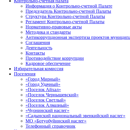
Контрольно-счетная палата
Информация о Контрольно-счетной Палате
Председатель Контрольно-счетной Палаты
Структура Контрольно-счетной Палаты
Регламент Контрольно-счетной Палаты
Нормативно-правовые акты
Методика и стандарты
Антикоррупционная экспертиза проектов муницип
Соглашения
Деятельность
Контакты
Противодействие коррупции
Кадровое обеспечение
Избирательная комиссия
Поселения
«Город Мирный»
«Город Удачный»
«Поселок Айхал»
«Поселок Чернышевский»
«Поселок Светлый»
«Поселок Алмазный»
«Чуонинский наслег»
«Садынский национальный эвенкийский наслег»
МО «Ботуобуйинский наслег»
Телефонный справочник