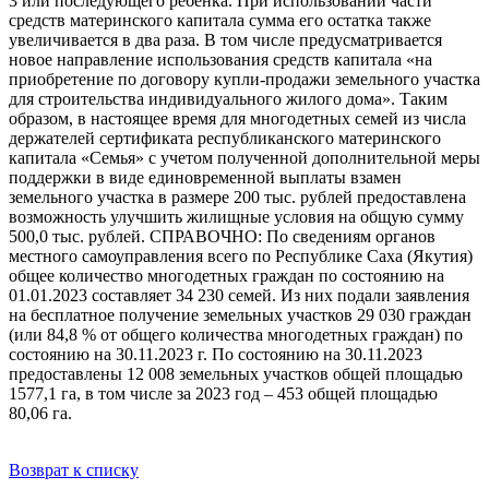
3 или последующего ребенка. При использовании части
средств материнского капитала сумма его остатка также
увеличивается в два раза. В том числе предусматривается
новое направление использования средств капитала «на
приобретение по договору купли-продажи земельного участка
для строительства индивидуального жилого дома». Таким
образом, в настоящее время для многодетных семей из числа
держателей сертификата республиканского материнского
капитала «Семья» с учетом полученной дополнительной меры
поддержки в виде единовременной выплаты взамен
земельного участка в размере 200 тыс. рублей предоставлена
возможность улучшить жилищные условия на общую сумму
500,0 тыс. рублей. СПРАВОЧНО: По сведениям органов
местного самоуправления всего по Республике Саха (Якутия)
общее количество многодетных граждан по состоянию на
01.01.2023 составляет 34 230 семей. Из них подали заявления
на бесплатное получение земельных участков 29 030 граждан
(или 84,8 % от общего количества многодетных граждан) по
состоянию на 30.11.2023 г. По состоянию на 30.11.2023
предоставлены 12 008 земельных участков общей площадью
1577,1 га, в том числе за 2023 год – 453 общей площадью
80,06 га.
Возврат к списку