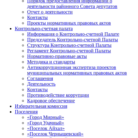
Порядок предоставления информации о
деятельности районного Совета депутатов
Отчет о деятельности
Контакты
Проекты нормативных правовых актов
Контрольно-счетная палата
Информация о Контрольно-счетной Палате
Председатель Контрольно-счетной Палаты
Структура Контрольно-счетной Палаты
Регламент Контрольно-счетной Палаты
Нормативно-правовые акты
Методика и стандарты
Антикоррупционная экспертиза проектов
муниципальных нормативных правовых актов
Соглашения
Деятельность
Контакты
Противодействие коррупции
Кадровое обеспечение
Избирательная комиссия
Поселения
«Город Мирный»
«Город Удачный»
«Поселок Айхал»
«Поселок Чернышевский»