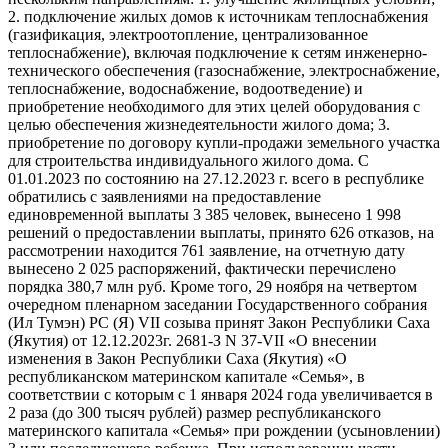
2. подключение жилых домов к источникам теплоснабжения
(газификация, электроотопление, централизованное
теплоснабжение), включая подключение к сетям инженерно-
технического обеспечения (газоснабжение, электроснабжение,
теплоснабжение, водоснабжение, водоотведение) и
приобретение необходимого для этих целей оборудования с
целью обеспечения жизнедеятельности жилого дома; 3.
приобретение по договору купли-продажи земельного участка
для строительства индивидуального жилого дома. С
01.01.2023 по состоянию на 27.12.2023 г. всего в республике
обратились с заявлениями на предоставление
единовременной выплаты 3 385 человек, вынесено 1 998
решений о предоставлении выплаты, принято 626 отказов, на
рассмотрении находится 761 заявление, на отчетную дату
вынесено 2 025 распоряжений, фактически перечислено
порядка 380,7 млн руб. Кроме того, 29 ноября на четвертом
очередном пленарном заседании Государственного собрания
(Ил Тумэн) РС (Я) VII созыва принят Закон Республики Саха
(Якутия) от 12.12.2023г. 2681-З N 37-VII «О внесении
изменения в Закон Республики Саха (Якутия) «О
республиканском материнском капитале «Семья», в
соответствии с которым с 1 января 2024 года увеличивается в
2 раза (до 300 тысяч рублей) размер республиканского
материнского капитала «Семья» при рождении (усыновлении)