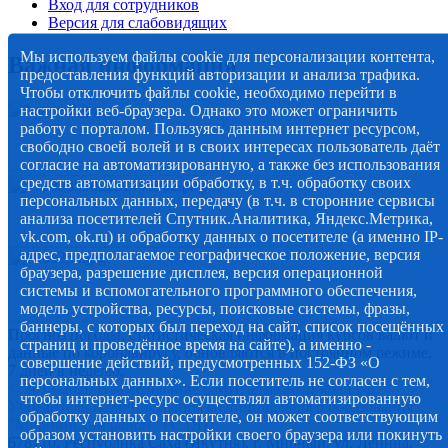
Вход для сотрудников
Версия для слабовидящих
Мы используем файлы cookie для персонализации контента,
Важная информация
предоставления функций авторизации и анализа трафика.
Чтобы отключить файлы cookie, необходимо перейти в
настройки веб-браузера. Однако это может ограничить
работу с порталом. Пользуясь данным интернет ресурсом,
свободно своей волей и в своих интересах пользователь даёт
согласие на автоматизированную, а также без использования
средств автоматизации обработку, в т.ч. обработку своих
персональных данных, передачу (в т.ч. в сторонние сервисы
анализа посетителей Спутник.Аналитика, Яндекс.Метрика,
vk.com, ok.ru) и обработку данных о посетителе (а именно IP-
адрес, предполагаемое географическое положение, версия
браузера, разрешение дисплея, версия операционной
системы и вспомогательного программного обеспечения,
модель устройства, ресурсы, поисковые системы, фразы,
баннеры, с которых был переход на сайт, список посещённых
Прогноз погоды, статистическая информация курсов валют и
страниц и проведённое время на сайте), а именно -
данные по коронавирусу, обновляются в постоянном режиме,
совершение действий, предусмотренных 152-ФЗ «О
7 дней в неделю.
персональных данных». Если посетитель не согласен с тем,
© 2012-2020 Наименование СМИ: алмазный-край.рф.
чтобы интернет-ресурс осуществлял автоматизированную
Учредитель Администрация муниципального образования
обработку данных о посетителе, он может соответствующим
"Мирнинский район" РС (Я)
образом установить настройки своего браузера или покинуть
678170, Республика Саха (Якутия), г. Мирный, ул. Ленина,