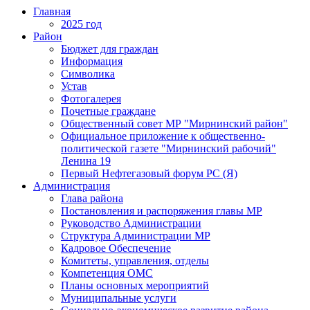
Главная
2025 год
Район
Бюджет для граждан
Информация
Символика
Устав
Фотогалерея
Почетные граждане
Общественный совет МР "Мирнинский район"
Официальное приложение к общественно-
политической газете "Мирнинский рабочий"
Ленина 19
Первый Нефтегазовый форум РС (Я)
Администрация
Глава района
Постановления и распоряжения главы МР
Руководство Администрации
Структура Администрации МР
Кадровое Обеспечение
Комитеты, управления, отделы
Компетенция ОМС
Планы основных мероприятий
Муниципальные услуги