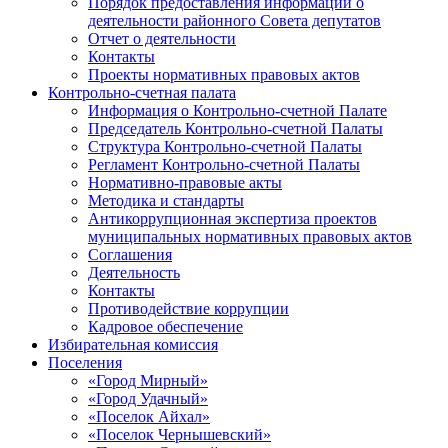
Порядок предоставления информации о
деятельности районного Совета депутатов
Отчет о деятельности
Контакты
Проекты нормативных правовых актов
Контрольно-счетная палата
Информация о Контрольно-счетной Палате
Председатель Контрольно-счетной Палаты
Структура Контрольно-счетной Палаты
Регламент Контрольно-счетной Палаты
Нормативно-правовые акты
Методика и стандарты
Антикоррупционная экспертиза проектов
муниципальных нормативных правовых актов
Соглашения
Деятельность
Контакты
Противодействие коррупции
Кадровое обеспечение
Избирательная комиссия
Поселения
«Город Мирный»
«Город Удачный»
«Поселок Айхал»
«Поселок Чернышевский»