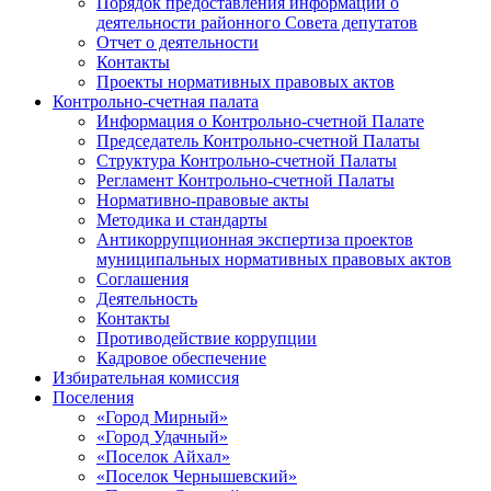
Порядок предоставления информации о
деятельности районного Совета депутатов
Отчет о деятельности
Контакты
Проекты нормативных правовых актов
Контрольно-счетная палата
Информация о Контрольно-счетной Палате
Председатель Контрольно-счетной Палаты
Структура Контрольно-счетной Палаты
Регламент Контрольно-счетной Палаты
Нормативно-правовые акты
Методика и стандарты
Антикоррупционная экспертиза проектов
муниципальных нормативных правовых актов
Соглашения
Деятельность
Контакты
Противодействие коррупции
Кадровое обеспечение
Избирательная комиссия
Поселения
«Город Мирный»
«Город Удачный»
«Поселок Айхал»
«Поселок Чернышевский»