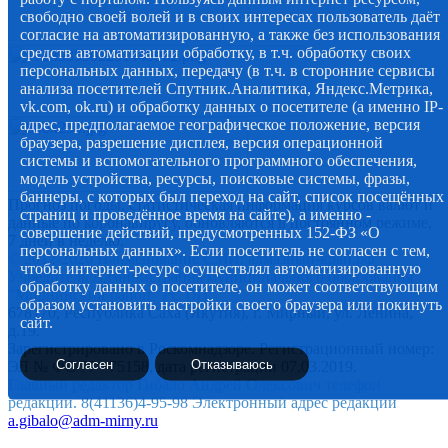
свободно своей волей и в своих интересах пользователь даёт
согласие на автоматизированную, а также без использования
средств автоматизации обработку, в т.ч. обработку своих
персональных данных, передачу (в т.ч. в сторонние сервисы
анализа посетителей Спутник.Аналитика, Яндекс.Метрика,
vk.com, ok.ru) и обработку данных о посетителе (а именно IP-
адрес, предполагаемое географическое положение, версия
браузера, разрешение дисплея, версия операционной
системы и вспомогательного программного обеспечения,
модель устройства, ресурсы, поисковые системы, фразы,
баннеры, с которых был переход на сайт, список посещённых
Прогноз погоды, статистическая информация курсов валют и
страниц и проведённое время на сайте), а именно -
данные по коронавирусу, обновляются в постоянном режиме,
совершение действий, предусмотренных 152-ФЗ «О
7 дней в неделю.
персональных данных». Если посетитель не согласен с тем,
© 2012-2020 Наименование СМИ: алмазный-край.рф.
чтобы интернет-ресурс осуществлял автоматизированную
Учредитель Администрация муниципального образования
обработку данных о посетителе, он может соответствующим
"Мирнинский район" РС (Я)
образом установить настройки своего браузера или покинуть
678170, Республика Саха (Якутия), г. Мирный, ул. Ленина,
сайт.
д.19.
Зарегистрировано в Роскомнадзоре. Регистрационный номер:
Согласен
Отказываюсь
ЭЛ № ФС 77 - 75158, дата регистрации 07.03.2019.
Главный редактор Гибало Андрей Олексович телефон
редакции. 8(41136)4-95-98 Электронный адрес редакции
a.gibalo@adm-mirny.ru