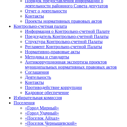
Порядок предоставления информации о
деятельности районного Совета депутатов
Отчет о деятельности
Контакты
Проекты нормативных правовых актов
Контрольно-счетная палата
Информация о Контрольно-счетной Палате
Председатель Контрольно-счетной Палаты
Структура Контрольно-счетной Палаты
Регламент Контрольно-счетной Палаты
Нормативно-правовые акты
Методика и стандарты
Антикоррупционная экспертиза проектов
муниципальных нормативных правовых актов
Соглашения
Деятельность
Контакты
Противодействие коррупции
Кадровое обеспечение
Избирательная комиссия
Поселения
«Город Мирный»
«Город Удачный»
«Поселок Айхал»
«Поселок Чернышевский»