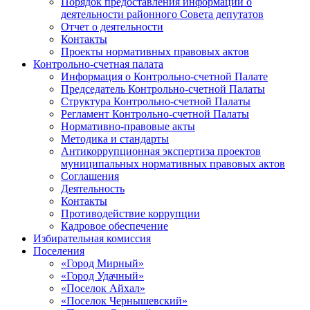
Порядок предоставления информации о
деятельности районного Совета депутатов
Отчет о деятельности
Контакты
Проекты нормативных правовых актов
Контрольно-счетная палата
Информация о Контрольно-счетной Палате
Председатель Контрольно-счетной Палаты
Структура Контрольно-счетной Палаты
Регламент Контрольно-счетной Палаты
Нормативно-правовые акты
Методика и стандарты
Антикоррупционная экспертиза проектов
муниципальных нормативных правовых актов
Соглашения
Деятельность
Контакты
Противодействие коррупции
Кадровое обеспечение
Избирательная комиссия
Поселения
«Город Мирный»
«Город Удачный»
«Поселок Айхал»
«Поселок Чернышевский»