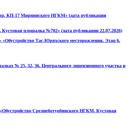
.вр. КП-17 Мирнинского НГКМ» (дата публикации
Кустовая площадка №702» (дата публикации 22.07.2026)
 «Обустройство Тас-Юряхского месторождения. Этап 6.
ах № 25, 32, 36. Центрального лицензионного участка и
: «Обустройство Среднеботуобинского НГКМ. Кустовая