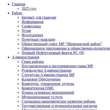
Главная
2025 год
Район
Бюджет для граждан
Информация
Символика
Устав
Фотогалерея
Почетные граждане
Общественный совет МР "Мирнинский район"
Официальное приложение к общественно-политиче
Первый Нефтегазовый форум РС (Я)
Администрация
Глава района
Постановления и распоряжения главы МР
Руководство Администрации
Структура Администрации МР
Кадровое Обеспечение
Комитеты, управления, отделы
Компетенция ОМС
Планы основных мероприятий
Муниципальные услуги
Социально-экономическое развитие района
Государственные и муниципальные награды