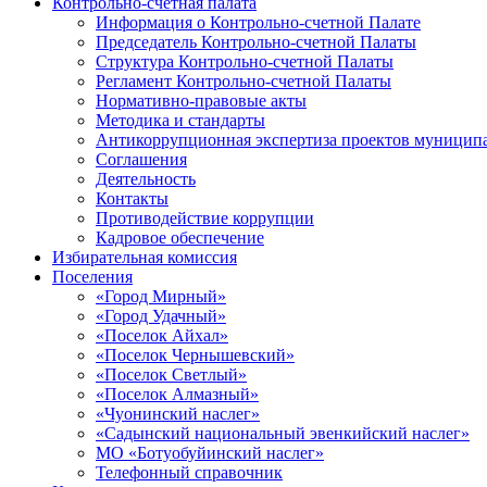
Контрольно-счетная палата
Информация о Контрольно-счетной Палате
Председатель Контрольно-счетной Палаты
Структура Контрольно-счетной Палаты
Регламент Контрольно-счетной Палаты
Нормативно-правовые акты
Методика и стандарты
Антикоррупционная экспертиза проектов муницип
Соглашения
Деятельность
Контакты
Противодействие коррупции
Кадровое обеспечение
Избирательная комиссия
Поселения
«Город Мирный»
«Город Удачный»
«Поселок Айхал»
«Поселок Чернышевский»
«Поселок Светлый»
«Поселок Алмазный»
«Чуонинский наслег»
«Садынский национальный эвенкийский наслег»
МО «Ботуобуйинский наслег»
Телефонный справочник