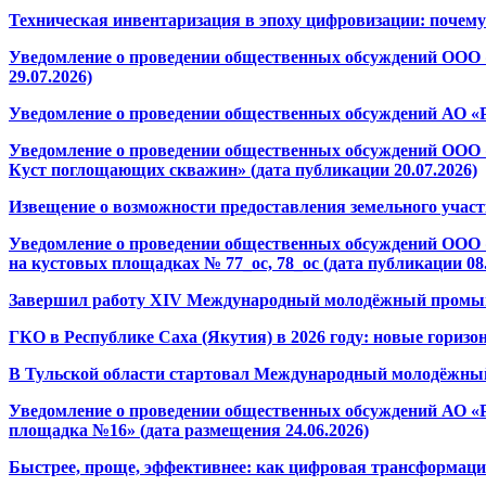
Техническая инвентаризация в эпоху цифровизации: почему
Уведомление о проведении общественных обсуждений ООО 
29.07.2026)
Уведомление о проведении общественных обсуждений АО «Р
Уведомление о проведении общественных обсуждений ООО 
Куст поглощающих скважин» (дата публикации 20.07.2026)
Извещение о возможности предоставления земельного участ
Уведомление о проведении общественных обсуждений ООО 
на кустовых площадках № 77_ос, 78_ос (дата публикации 08.
Завершил работу XIV Международный молодёжный промыш
ГКО в Республике Саха (Якутия) в 2026 году: новые горизо
В Тульской области стартовал Международный молодёжн
Уведомление о проведении общественных обсуждений АО «Р
площадка №16» (дата размещения 24.06.2026)
Быстрее, проще, эффективнее: как цифровая трансформаци