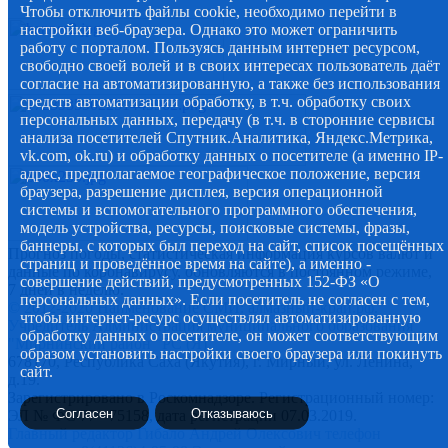
Чтобы отключить файлы cookie, необходимо перейти в
настройки веб-браузера. Однако это может ограничить
работу с порталом. Пользуясь данным интернет ресурсом,
свободно своей волей и в своих интересах пользователь даёт
согласие на автоматизированную, а также без использования
средств автоматизации обработку, в т.ч. обработку своих
персональных данных, передачу (в т.ч. в сторонние сервисы
анализа посетителей Спутник.Аналитика, Яндекс.Метрика,
vk.com, ok.ru) и обработку данных о посетителе (а именно IP-
адрес, предполагаемое географическое положение, версия
браузера, разрешение дисплея, версия операционной
системы и вспомогательного программного обеспечения,
модель устройства, ресурсы, поисковые системы, фразы,
баннеры, с которых был переход на сайт, список посещённых
Прогноз погоды, статистическая информация курсов валют и
страниц и проведённое время на сайте), а именно -
данные по коронавирусу, обновляются в постоянном режиме,
совершение действий, предусмотренных 152-ФЗ «О
7 дней в неделю.
персональных данных». Если посетитель не согласен с тем,
© 2012-2020 Наименование СМИ: алмазный-край.рф.
чтобы интернет-ресурс осуществлял автоматизированную
Учредитель Администрация муниципального образования
обработку данных о посетителе, он может соответствующим
"Мирнинский район" РС (Я)
образом установить настройки своего браузера или покинуть
678170, Республика Саха (Якутия), г. Мирный, ул. Ленина,
сайт.
д.19.
Зарегистрировано в Роскомнадзоре. Регистрационный номер:
Согласен
Отказываюсь
ЭЛ № ФС 77 - 75158, дата регистрации 07.03.2019.
Главный редактор Гибало Андрей Олексович телефон