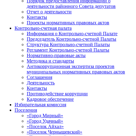
Порядок предоставления информации о
деятельности районного Совета депутатов
Отчет о деятельности
Контакты
Проекты нормативных правовых актов
Контрольно-счетная палата
Информация о Контрольно-счетной Палате
Председатель Контрольно-счетной Палаты
Структура Контрольно-счетной Палаты
Регламент Контрольно-счетной Палаты
Нормативно-правовые акты
Методика и стандарты
Антикоррупционная экспертиза проектов
муниципальных нормативных правовых актов
Соглашения
Деятельность
Контакты
Противодействие коррупции
Кадровое обеспечение
Избирательная комиссия
Поселения
«Город Мирный»
«Город Удачный»
«Поселок Айхал»
«Поселок Чернышевский»