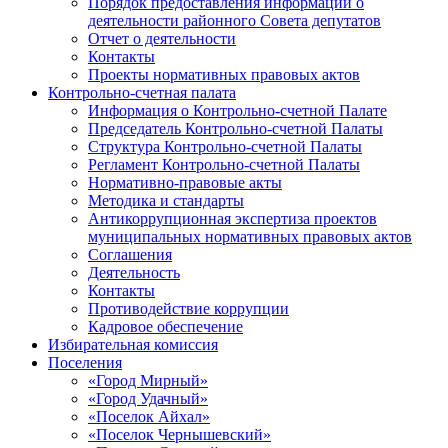
Порядок предоставления информации о
деятельности районного Совета депутатов
Отчет о деятельности
Контакты
Проекты нормативных правовых актов
Контрольно-счетная палата
Информация о Контрольно-счетной Палате
Председатель Контрольно-счетной Палаты
Структура Контрольно-счетной Палаты
Регламент Контрольно-счетной Палаты
Нормативно-правовые акты
Методика и стандарты
Антикоррупционная экспертиза проектов
муниципальных нормативных правовых актов
Соглашения
Деятельность
Контакты
Противодействие коррупции
Кадровое обеспечение
Избирательная комиссия
Поселения
«Город Мирный»
«Город Удачный»
«Поселок Айхал»
«Поселок Чернышевский»