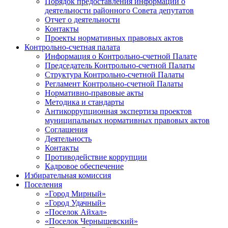
Порядок предоставления информации о
деятельности районного Совета депутатов
Отчет о деятельности
Контакты
Проекты нормативных правовых актов
Контрольно-счетная палата
Информация о Контрольно-счетной Палате
Председатель Контрольно-счетной Палаты
Структура Контрольно-счетной Палаты
Регламент Контрольно-счетной Палаты
Нормативно-правовые акты
Методика и стандарты
Антикоррупционная экспертиза проектов
муниципальных нормативных правовых актов
Соглашения
Деятельность
Контакты
Противодействие коррупции
Кадровое обеспечение
Избирательная комиссия
Поселения
«Город Мирный»
«Город Удачный»
«Поселок Айхал»
«Поселок Чернышевский»