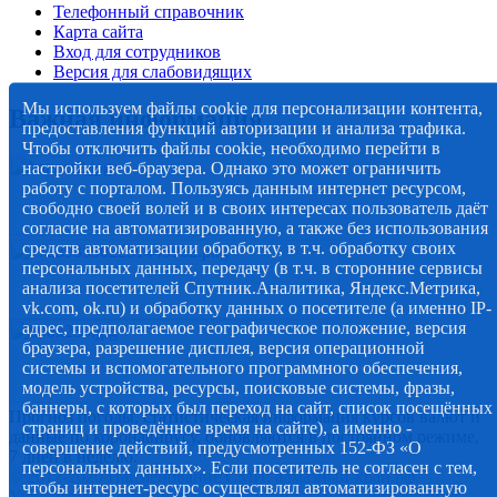
Телефонный справочник
Карта сайта
Вход для сотрудников
Версия для слабовидящих
Мы используем файлы cookie для персонализации контента,
Важная информация
предоставления функций авторизации и анализа трафика.
Чтобы отключить файлы cookie, необходимо перейти в
настройки веб-браузера. Однако это может ограничить
работу с порталом. Пользуясь данным интернет ресурсом,
свободно своей волей и в своих интересах пользователь даёт
согласие на автоматизированную, а также без использования
средств автоматизации обработку, в т.ч. обработку своих
персональных данных, передачу (в т.ч. в сторонние сервисы
анализа посетителей Спутник.Аналитика, Яндекс.Метрика,
vk.com, ok.ru) и обработку данных о посетителе (а именно IP-
адрес, предполагаемое географическое положение, версия
браузера, разрешение дисплея, версия операционной
системы и вспомогательного программного обеспечения,
модель устройства, ресурсы, поисковые системы, фразы,
баннеры, с которых был переход на сайт, список посещённых
Прогноз погоды, статистическая информация курсов валют и
страниц и проведённое время на сайте), а именно -
данные по коронавирусу, обновляются в постоянном режиме,
совершение действий, предусмотренных 152-ФЗ «О
7 дней в неделю.
персональных данных». Если посетитель не согласен с тем,
© 2012-2020 Наименование СМИ: алмазный-край.рф.
чтобы интернет-ресурс осуществлял автоматизированную
Учредитель Администрация муниципального образования