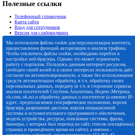
Полезные ссылки
Телефонный справочник
Карта сайта
Вход для сотрудников
Версия для слабовидящих
Мы используем файлы cookie для персонализации контента,
Важная информация
предоставления функций авторизации и анализа трафика.
Чтобы отключить файлы cookie, необходимо перейти в
настройки веб-браузера. Однако это может ограничить
работу с порталом. Пользуясь данным интернет ресурсом,
свободно своей волей и в своих интересах пользователь даёт
согласие на автоматизированную, а также без использования
средств автоматизации обработку, в т.ч. обработку своих
персональных данных, передачу (в т.ч. в сторонние сервисы
анализа посетителей Спутник.Аналитика, Яндекс.Метрика,
vk.com, ok.ru) и обработку данных о посетителе (а именно IP-
адрес, предполагаемое географическое положение, версия
браузера, разрешение дисплея, версия операционной
системы и вспомогательного программного обеспечения,
модель устройства, ресурсы, поисковые системы, фразы,
баннеры, с которых был переход на сайт, список посещённых
Прогноз погоды, статистическая информация курсов валют и
страниц и проведённое время на сайте), а именно -
данные по коронавирусу, обновляются в постоянном режиме,
совершение действий, предусмотренных 152-ФЗ «О