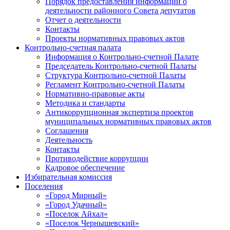
Порядок предоставления информации о
деятельности районного Совета депутатов
Отчет о деятельности
Контакты
Проекты нормативных правовых актов
Контрольно-счетная палата
Информация о Контрольно-счетной Палате
Председатель Контрольно-счетной Палаты
Структура Контрольно-счетной Палаты
Регламент Контрольно-счетной Палаты
Нормативно-правовые акты
Методика и стандарты
Антикоррупционная экспертиза проектов
муниципальных нормативных правовых актов
Соглашения
Деятельность
Контакты
Противодействие коррупции
Кадровое обеспечение
Избирательная комиссия
Поселения
«Город Мирный»
«Город Удачный»
«Поселок Айхал»
«Поселок Чернышевский»