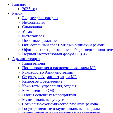
Главная
2025 год
Район
Бюджет для граждан
Информация
Символика
Устав
Фотогалерея
Почетные граждане
Общественный совет МР "Мирнинский район"
Официальное приложение к общественно-политиче
Первый Нефтегазовый форум РС (Я)
Администрация
Глава района
Постановления и распоряжения главы МР
Руководство Администрации
Структура Администрации МР
Кадровое Обеспечение
Комитеты, управления, отделы
Компетенция ОМС
Планы основных мероприятий
Муниципальные услуги
Социально-экономическое развитие района
Государственные и муниципальные награды