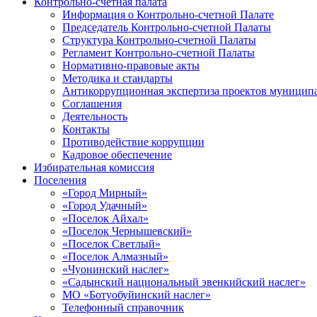
Контрольно-счетная палата
Информация о Контрольно-счетной Палате
Председатель Контрольно-счетной Палаты
Структура Контрольно-счетной Палаты
Регламент Контрольно-счетной Палаты
Нормативно-правовые акты
Методика и стандарты
Антикоррупционная экспертиза проектов муницип
Соглашения
Деятельность
Контакты
Противодействие коррупции
Кадровое обеспечение
Избирательная комиссия
Поселения
«Город Мирный»
«Город Удачный»
«Поселок Айхал»
«Поселок Чернышевский»
«Поселок Светлый»
«Поселок Алмазный»
«Чуонинский наслег»
«Садынский национальный эвенкийский наслег»
МО «Ботуобуйинский наслег»
Телефонный справочник