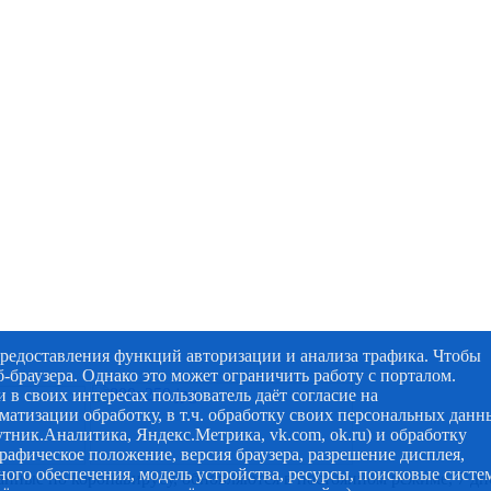
предоставления функций авторизации и анализа трафика. Чтобы
-браузера. Однако это может ограничить работу с порталом.
 в своих интересах пользователь даёт согласие на
матизации обработку, в т.ч. обработку своих персональных данн
утник.Аналитика, Яндекс.Метрика, vk.com, ok.ru) и обработку
графическое положение, версия браузера, разрешение дисплея,
ого обеспечения, модель устройства, ресурсы, поисковые систе
анные по коронавирусу, обновляются в постоянном режиме, 7 дн