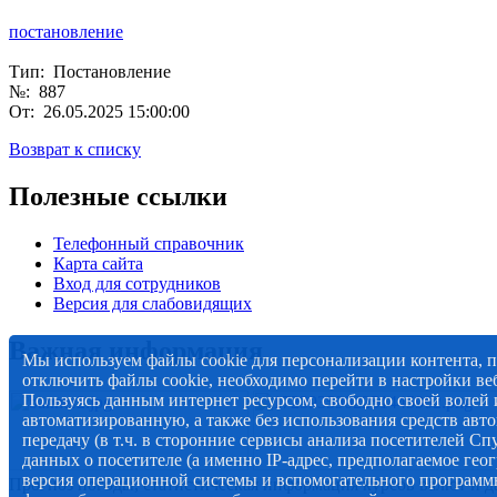
постановление
Тип: Постановление
№: 887
От: 26.05.2025 15:00:00
Возврат к списку
Полезные ссылки
Телефонный справочник
Карта сайта
Вход для сотрудников
Версия для слабовидящих
Важная информация
Мы используем файлы cookie для персонализации контента, 
отключить файлы cookie, необходимо перейти в настройки веб
Пользуясь данным интернет ресурсом, свободно своей волей и
автоматизированную, а также без использования средств авто
передачу (в т.ч. в сторонние сервисы анализа посетителей Сп
данных о посетителе (а именно IP-адрес, предполагаемое гео
версия операционной системы и вспомогательного программн
Прогноз погоды, статистическая информация курсов валют и д