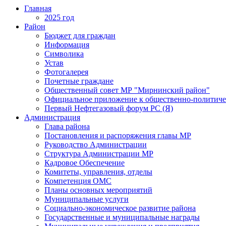
Главная
2025 год
Район
Бюджет для граждан
Информация
Символика
Устав
Фотогалерея
Почетные граждане
Общественный совет МР "Мирнинский район"
Официальное приложение к общественно-политиче
Первый Нефтегазовый форум РС (Я)
Администрация
Глава района
Постановления и распоряжения главы МР
Руководство Администрации
Структура Администрации МР
Кадровое Обеспечение
Комитеты, управления, отделы
Компетенция ОМС
Планы основных мероприятий
Муниципальные услуги
Социально-экономическое развитие района
Государственные и муниципальные награды