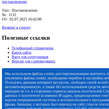
постановление
Тип: Постановление
№: 1132
От: 02.07.2025 16:42:00
Возврат к списку
Полезные ссылки
Телефонный справочник
Карта сайта
Вход для сотрудников
Версия для слабовидящих
Важная информация
Мы используем файлы cookie для персонализации контента, 
отключить файлы cookie, необходимо перейти в настройки веб
Пользуясь данным интернет ресурсом, свободно своей волей и
автоматизированную, а также без использования средств авто
передачу (в т.ч. в сторонние сервисы анализа посетителей Сп
данных о посетителе (а именно IP-адрес, предполагаемое гео
версия операционной системы и вспомогательного программн
Прогноз погоды, статистическая информация курсов валют и д
фразы, баннеры, с которых был переход на сайт, список посе
© 2012-2020 Наименование СМИ: алмазный-край.рф. Учредите
совершение действий, предусмотренных 152-ФЗ «О персональн