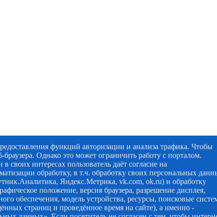
предоставления функций авторизации и анализа трафика. Чтобы
-браузера. Однако это может ограничить работу с порталом.
 в своих интересах пользователь даёт согласие на
матизации обработку, в т.ч. обработку своих персональных данн
утник.Аналитика, Яндекс.Метрика, vk.com, ok.ru) и обработку
графическое положение, версия браузера, разрешение дисплея,
ого обеспечения, модель устройства, ресурсы, поисковые систе
анные по коронавирусу, обновляются в постоянном режиме, 7 дн
щённых страниц и проведённое время на сайте), а именно -
ль Администрация муниципального образования "Мирнинский р
ых данных». Если посетитель не согласен с тем, чтобы интерн