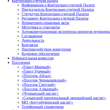
Контрольно-счетная палата
Информация о Контрольно-счетной Палате
Председатель Контрольно-счетной Палаты
Структура Контрольно-счетной Палаты
Регламент Контрольно-счетной Палаты
Нормативно-правовые акты
Методика и стандарты
Антикоррупционная экспертиза проектов муницип
Соглашения
Деятельность
Контакты
Противодействие коррупции
Кадровое обеспечение
Избирательная комиссия
Поселения
«Город Мирный»
«Город Удачный»
«Поселок Айхал»
«Поселок Чернышевский»
«Поселок Светлый»
«Поселок Алмазный»
«Чуонинский наслег»
«Садынский национальный эвенкийский наслег»
МО «Ботуобуйинский наслег»
Телефонный справочник