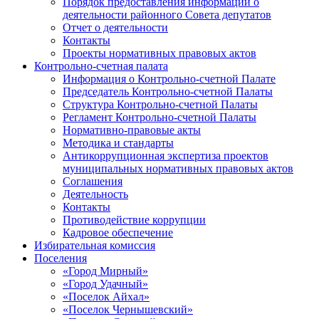
Порядок предоставления информации о
деятельности районного Совета депутатов
Отчет о деятельности
Контакты
Проекты нормативных правовых актов
Контрольно-счетная палата
Информация о Контрольно-счетной Палате
Председатель Контрольно-счетной Палаты
Структура Контрольно-счетной Палаты
Регламент Контрольно-счетной Палаты
Нормативно-правовые акты
Методика и стандарты
Антикоррупционная экспертиза проектов
муниципальных нормативных правовых актов
Соглашения
Деятельность
Контакты
Противодействие коррупции
Кадровое обеспечение
Избирательная комиссия
Поселения
«Город Мирный»
«Город Удачный»
«Поселок Айхал»
«Поселок Чернышевский»