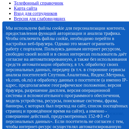
Телефонный справочник
Карта сайта
Вход для сотрудников
Версия для слабовидящих
Мы используем файлы cookie для персонализации контента,
Важная информация
предоставления функций авторизации и анализа трафика.
Чтобы отключить файлы cookie, необходимо перейти в
настройки веб-браузера. Однако это может ограничить
работу с порталом. Пользуясь данным интернет ресурсом,
свободно своей волей и в своих интересах пользователь даёт
согласие на автоматизированную, а также без использования
средств автоматизации обработку, в т.ч. обработку своих
персональных данных, передачу (в т.ч. в сторонние сервисы
анализа посетителей Спутник.Аналитика, Яндекс.Метрика,
vk.com, ok.ru) и обработку данных о посетителе (а именно IP-
адрес, предполагаемое географическое положение, версия
браузера, разрешение дисплея, версия операционной
системы и вспомогательного программного обеспечения,
модель устройства, ресурсы, поисковые системы, фразы,
баннеры, с которых был переход на сайт, список посещённых
Прогноз погоды, статистическая информация курсов валют и
страниц и проведённое время на сайте), а именно -
данные по коронавирусу, обновляются в постоянном режиме,
совершение действий, предусмотренных 152-ФЗ «О
7 дней в неделю.
персональных данных». Если посетитель не согласен с тем,
© 2012-2020 Наименование СМИ: алмазный-край.рф.
чтобы интернет-ресурс осуществлял автоматизированную
Учредитель Администрация муниципального образования