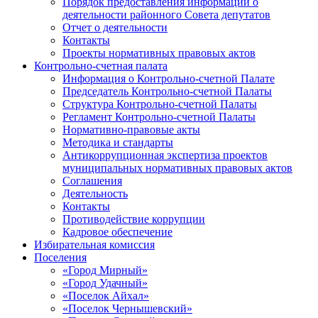
Порядок предоставления информации о
деятельности районного Совета депутатов
Отчет о деятельности
Контакты
Проекты нормативных правовых актов
Контрольно-счетная палата
Информация о Контрольно-счетной Палате
Председатель Контрольно-счетной Палаты
Структура Контрольно-счетной Палаты
Регламент Контрольно-счетной Палаты
Нормативно-правовые акты
Методика и стандарты
Антикоррупционная экспертиза проектов
муниципальных нормативных правовых актов
Соглашения
Деятельность
Контакты
Противодействие коррупции
Кадровое обеспечение
Избирательная комиссия
Поселения
«Город Мирный»
«Город Удачный»
«Поселок Айхал»
«Поселок Чернышевский»