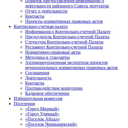
Порядок предоставления информации о
деятельности районного Совета депутатов
Отчет о деятельности
Контакты
Проекты нормативных правовых актов
Контрольно-счетная палата
Информация о Контрольно-счетной Палате
Председатель Контрольно-счетной Палаты
Структура Контрольно-счетной Палаты
Регламент Контрольно-счетной Палаты
Нормативно-правовые акты
Методика и стандарты
Антикоррупционная экспертиза проектов
муниципальных нормативных правовых актов
Соглашения
Деятельность
Контакты
Противодействие коррупции
Кадровое обеспечение
Избирательная комиссия
Поселения
«Город Мирный»
«Город Удачный»
«Поселок Айхал»
«Поселок Чернышевский»