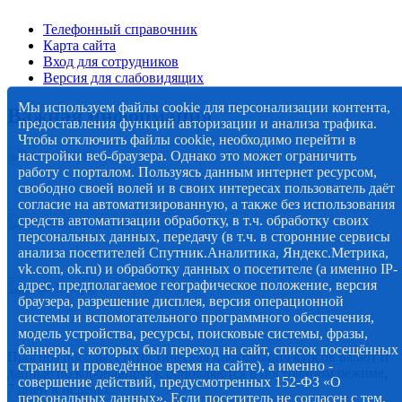
Телефонный справочник
Карта сайта
Вход для сотрудников
Версия для слабовидящих
Мы используем файлы cookie для персонализации контента,
Важная информация
предоставления функций авторизации и анализа трафика.
Чтобы отключить файлы cookie, необходимо перейти в
настройки веб-браузера. Однако это может ограничить
работу с порталом. Пользуясь данным интернет ресурсом,
свободно своей волей и в своих интересах пользователь даёт
согласие на автоматизированную, а также без использования
средств автоматизации обработку, в т.ч. обработку своих
персональных данных, передачу (в т.ч. в сторонние сервисы
анализа посетителей Спутник.Аналитика, Яндекс.Метрика,
vk.com, ok.ru) и обработку данных о посетителе (а именно IP-
адрес, предполагаемое географическое положение, версия
браузера, разрешение дисплея, версия операционной
системы и вспомогательного программного обеспечения,
модель устройства, ресурсы, поисковые системы, фразы,
баннеры, с которых был переход на сайт, список посещённых
Прогноз погоды, статистическая информация курсов валют и
страниц и проведённое время на сайте), а именно -
данные по коронавирусу, обновляются в постоянном режиме,
совершение действий, предусмотренных 152-ФЗ «О
7 дней в неделю.
персональных данных». Если посетитель не согласен с тем,