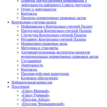
Порядок предоставления информации о
деятельности районного Совета депутатов
Отчет о деятельности
Контакты
Проекты нормативных правовых актов
Контрольно-счетная палата
Информация о Контрольно-счетной Палате
Председатель Контрольно-счетной Палаты
Структура Контрольно-счетной Палаты
Регламент Контрольно-счетной Палаты
Нормативно-правовые акты
Методика и стандарты
Антикоррупционная экспертиза проектов
муниципальных нормативных правовых актов
Соглашения
Деятельность
Контакты
Противодействие коррупции
Кадровое обеспечение
Избирательная комиссия
Поселения
«Город Мирный»
«Город Удачный»
«Поселок Айхал»
«Поселок Чернышевский»