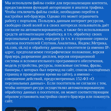
Мы используем файлы cookie для персонализации контента,
Важная информация
предоставления функций авторизации и анализа трафика.
Чтобы отключить файлы cookie, необходимо перейти в
настройки веб-браузера. Однако это может ограничить
работу с порталом. Пользуясь данным интернет ресурсом,
свободно своей волей и в своих интересах пользователь даёт
согласие на автоматизированную, а также без использования
средств автоматизации обработку, в т.ч. обработку своих
персональных данных, передачу (в т.ч. в сторонние сервисы
анализа посетителей Спутник.Аналитика, Яндекс.Метрика,
vk.com, ok.ru) и обработку данных о посетителе (а именно IP-
адрес, предполагаемое географическое положение, версия
браузера, разрешение дисплея, версия операционной
системы и вспомогательного программного обеспечения,
модель устройства, ресурсы, поисковые системы, фразы,
баннеры, с которых был переход на сайт, список посещённых
Прогноз погоды, статистическая информация курсов валют и
страниц и проведённое время на сайте), а именно -
данные по коронавирусу, обновляются в постоянном режиме,
совершение действий, предусмотренных 152-ФЗ «О
7 дней в неделю.
персональных данных». Если посетитель не согласен с тем,
© 2012-2020 Наименование СМИ: алмазный-край.рф.
чтобы интернет-ресурс осуществлял автоматизированную
Учредитель Администрация муниципального образования
обработку данных о посетителе, он может соответствующим
"Мирнинский район" РС (Я)
образом установить настройки своего браузера или покинуть
678170, Республика Саха (Якутия), г. Мирный, ул. Ленина,
сайт.
д.19.
Зарегистрировано в Роскомнадзоре. Регистрационный номер: