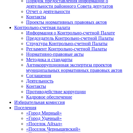
Порядок предоставления информации о
деятельности районного Совета депутатов
Отчет о деятельности
Контакты
Проекты нормативных правовых актов
Контрольно-счетная палата
Информация о Контрольно-счетной Палате
Председатель Контрольно-счетной Палаты
Структура Контрольно-счетной Палаты
Регламент Контрольно-счетной Палаты
Нормативно-правовые акты
Методика и стандарты
Антикоррупционная экспертиза проектов
муниципальных нормативных правовых актов
Соглашения
Деятельность
Контакты
Противодействие коррупции
Кадровое обеспечение
Избирательная комиссия
Поселения
«Город Мирный»
«Город Удачный»
«Поселок Айхал»
«Поселок Чернышевский»