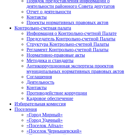
Порядок предоставления информации о
деятельности районного Совета депутатов
Отчет о деятельности
Контакты
Проекты нормативных правовых актов
Контрольно-счетная палата
Информация о Контрольно-счетной Палате
Председатель Контрольно-счетной Палаты
Структура Контрольно-счетной Палаты
Регламент Контрольно-счетной Палаты
Нормативно-правовые акты
Методика и стандарты
Антикоррупционная экспертиза проектов
муниципальных нормативных правовых актов
Соглашения
Деятельность
Контакты
Противодействие коррупции
Кадровое обеспечение
Избирательная комиссия
Поселения
«Город Мирный»
«Город Удачный»
«Поселок Айхал»
«Поселок Чернышевский»