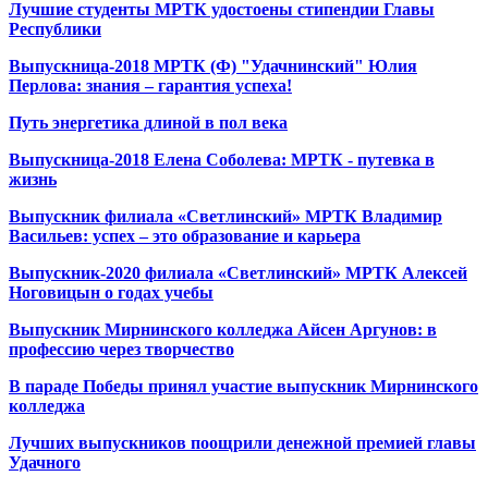
Лучшие студенты МРТК удостоены стипендии Главы
Республики
Выпускница-2018 МРТК (Ф) "Удачнинский" Юлия
Перлова: знания – гарантия успеха!
Путь энергетика длиной в пол века
Выпускница-2018 Елена Соболева: МРТК - путевка в
жизнь
Выпускник филиала «Светлинский» МРТК Владимир
Васильев: успех – это образование и карьера
Выпускник-2020 филиала «Светлинский» МРТК Алексей
Ноговицын о годах учебы
Выпускник Мирнинского колледжа Айсен Аргунов: в
профессию через творчество
В параде Победы принял участие выпускник Мирнинского
колледжа
Лучших выпускников поощрили денежной премией главы
Удачного