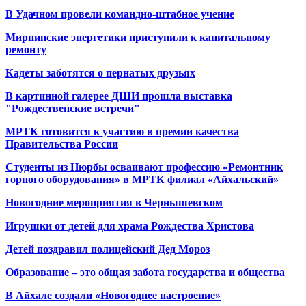
В Удачном провели командно-штабное учение
Мирнинские энергетики приступили к капитальному
ремонту
Кадеты заботятся о пернатых друзьях
В картинной галерее ДШИ прошла выставка
"Рождественские встречи"
МРТК готовится к участию в премии качества
Правительства России
Студенты из Нюрбы осваивают профессию «Ремонтник
горного оборудования» в МРТК филиал «Айхальский»
Новогодние мероприятия в Чернышевском
Игрушки от детей для храма Рождества Христова
Детей поздравил полицейский Дед Мороз
Образование – это общая забота государства и общества
В Айхале создали «Новогоднее настроение»