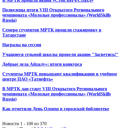
В МРТК прошла акция «Стоп ВИЧ/СПИД»
Подведены итоги VIII Открытого Регионального
чемпионата «Молодые профессионалы» (WorldSkills
Russia)
Семеро студентов МРТК прошли стажировку в
Татарстане
Награды на сессии
Учащиеся седьмой школы провели акцию "Засветись!"
Добрые дела Айхалу»: итоги конкурса
Студенты МРТК повышают квалификацию в учебном
центре ПАО «Татнефть»
В МРТК дан старт VIII Открытого Регионального
чемпионата «Молодые профессионалы» (WorldSkills
Russia)
Как отметили День Олонхо в городской библиотеке
Новости 1 - 100 из 370