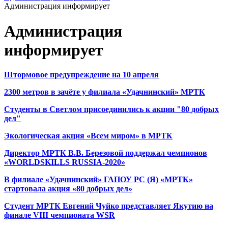
Администрация информирует
Администрация
информирует
Штормовое предупреждение на 10 апреля
2300 метров в зачёте у филиала «Удачнинский» МРТК
Студенты в Светлом присоединились к акции "80 добрых
дел"
Экологическая акция «Всем миром» в МРТК
Директор МРТК В.В. Березовой поддержал чемпионов
«WORLDSKILLS RUSSIA-2020»
В филиале «Удачнинский» ГАПОУ РС (Я) «МРТК»
стартовала акция «80 добрых дел»
Студент МРТК Евгений Чуйко представляет Якутию на
финале VIII чемпионата WSR