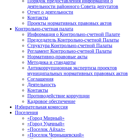
Порядок предоставления информации о
деятельности районного Совета депутатов
Отчет о деятельности
Контакты
Проекты нормативных правовых актов
Контрольно-счетная палата
Информация о Контрольно-счетной Палате
Председатель Контрольно-счетной Палаты
Структура Контрольно-счетной Палаты
Регламент Контрольно-счетной Палаты
Нормативно-правовые акты
Методика и стандарты
Антикоррупционная экспертиза проектов
муниципальных нормативных правовых актов
Соглашения
Деятельность
Контакты
Противодействие коррупции
Кадровое обеспечение
Избирательная комиссия
Поселения
«Город Мирный»
«Город Удачный»
«Поселок Айхал»
«Поселок Чернышевский»