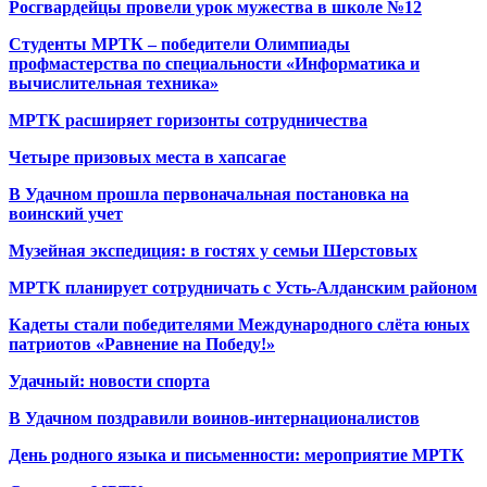
Росгвардейцы провели урок мужества в школе №12
Студенты МРТК – победители Олимпиады
профмастерства по специальности «Информатика и
вычислительная техника»
МРТК расширяет горизонты сотрудничества
Четыре призовых места в хапсагае
В Удачном прошла первоначальная постановка на
воинский учет
Музейная экспедиция: в гостях у семьи Шерстовых
МРТК планирует сотрудничать с Усть-Алданским районом
Кадеты стали победителями Международного слёта юных
патриотов «Равнение на Победу!»
Удачный: новости спорта
В Удачном поздравили воинов-интернационалистов
День родного языка и письменности: мероприятие МРТК