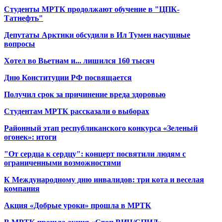
Студенты МРТК продолжают обучение в "ЦПК-
Татнефть"
Депутаты Арктики обсудили в Ил Тумен насущные
вопросы
Хотел во Вьетнам и... лишился 160 тысяч
Дню Конституции РФ посвящается
Получил срок за причинение вреда здоровью
Студентам МРТК рассказали о выборах
Районный этап республиканского конкурса «Зеленый
огонек»: итоги
"От сердца к сердцу": концерт посвятили людям с
ограниченными возможностями
К Международному дню инвалидов: три кота и веселая
компания
Акция «Добрые уроки» прошла в МРТК