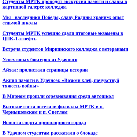
Студенты МРТК проводят экскурсии памяти и славы в
картинной галерее колледжа
Мы –наследники Победы, славу Родины храним: опыт
седьмой школы
Студенты МРТК успешно сдали итоговые экзамены в
ЦПК-Татнефть
Встреча студентов Мирнинского колледжа с ветеранами
Успех юных боксеров из Удачного
Айхал: пролистали страницы истории
Акция памяти в Удачном: «Возьми хлеб, почувствуй
тяжесть войны»
В Мирном прошли соревнования среди автошкол
Высокие гости посетили филиалы МРТК в п.
Чернышевском и п. Светлом
Новости спорта приполярного города
В Удачном студентам рассказали о блокаде