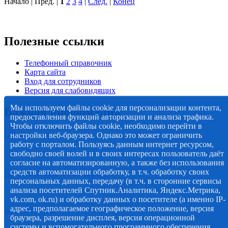
Начало | Пред. |
1
2
3
4
|
След.
|
Конец
Полезные ссылки
Телефонный справочник
Карта сайта
Вход для сотрудников
Версия для слабовидящих
Мы используем файлы cookie для персонализации контента,
Важная информация
предоставления функций авторизации и анализа трафика.
Чтобы отключить файлы cookie, необходимо перейти в
настройки веб-браузера. Однако это может ограничить
работу с порталом. Пользуясь данным интернет ресурсом,
свободно своей волей и в своих интересах пользователь даёт
согласие на автоматизированную, а также без использования
средств автоматизации обработку, в т.ч. обработку своих
персональных данных, передачу (в т.ч. в сторонние сервисы
анализа посетителей Спутник.Аналитика, Яндекс.Метрика,
vk.com, ok.ru) и обработку данных о посетителе (а именно IP-
адрес, предполагаемое географическое положение, версия
браузера, разрешение дисплея, версия операционной
системы и вспомогательного программного обеспечения,