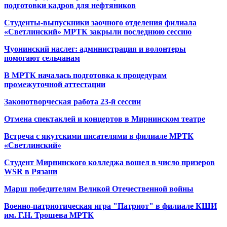
подготовки кадров для нефтяников
Студенты-выпускники заочного отделения филиала
«Светлинский» МРТК закрыли последнюю сессию
Чуонинский наслег: администрация и волонтеры
помогают сельчанам
В МРТК началась подготовка к процедурам
промежуточной аттестации
Законотворческая работа 23-й сессии
Отмена спектаклей и концертов в Мирнинском театре
Встреча с якутскими писателями в филиале МРТК
«Светлинский»
Студент Мирнинского колледжа вошел в число призеров
WSR в Рязани
Марш победителям Великой Отечественной войны
Военно-патриотическая игра "Патриот" в филиале КШИ
им. Г.Н. Трошева МРТК