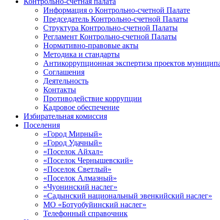
Контрольно-счетная палата
Информация о Контрольно-счетной Палате
Председатель Контрольно-счетной Палаты
Структура Контрольно-счетной Палаты
Регламент Контрольно-счетной Палаты
Нормативно-правовые акты
Методика и стандарты
Антикоррупционная экспертиза проектов муницип
Соглашения
Деятельность
Контакты
Противодействие коррупции
Кадровое обеспечение
Избирательная комиссия
Поселения
«Город Мирный»
«Город Удачный»
«Поселок Айхал»
«Поселок Чернышевский»
«Поселок Светлый»
«Поселок Алмазный»
«Чуонинский наслег»
«Садынский национальный эвенкийский наслег»
МО «Ботуобуйинский наслег»
Телефонный справочник