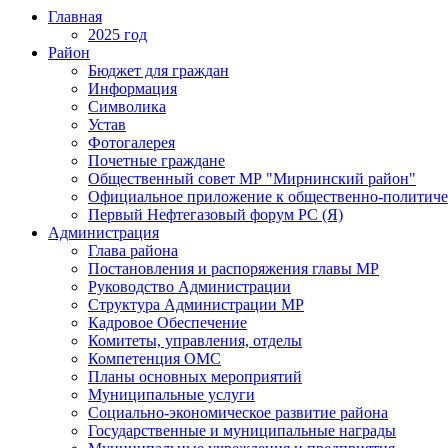
Главная
2025 год
Район
Бюджет для граждан
Информация
Символика
Устав
Фотогалерея
Почетные граждане
Общественный совет МР "Мирнинский район"
Официальное приложение к общественно-политиче
Первый Нефтегазовый форум РС (Я)
Администрация
Глава района
Постановления и распоряжения главы МР
Руководство Администрации
Структура Администрации МР
Кадровое Обеспечение
Комитеты, управления, отделы
Компетенция ОМС
Планы основных мероприятий
Муниципальные услуги
Социально-экономическое развитие района
Государственные и муниципальные награды