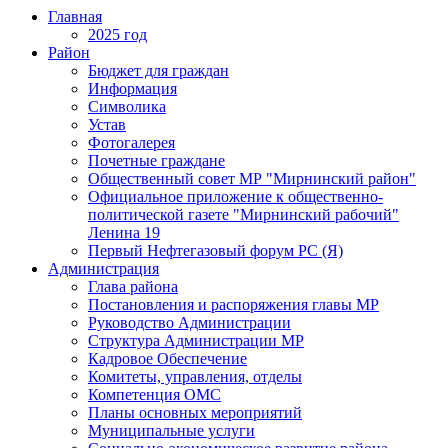
Главная
2025 год
Район
Бюджет для граждан
Информация
Символика
Устав
Фотогалерея
Почетные граждане
Общественный совет МР "Мирнинский район"
Официальное приложение к общественно-
политической газете "Мирнинский рабочий"
Ленина 19
Первый Нефтегазовый форум РС (Я)
Администрация
Глава района
Постановления и распоряжения главы МР
Руководство Администрации
Структура Администрации МР
Кадровое Обеспечение
Комитеты, управления, отделы
Компетенция ОМС
Планы основных мероприятий
Муниципальные услуги