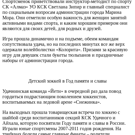
Спортсменок приветствовали инструктор-методист по спорту
СК «Алмаз» УО КСК Светлана Зипир и главный специалист
по социальным вопросам администрации города Марина
Мора. Они отметили особую важность для женщин занятий
активными видами спорта, и каким хорошим примером они
являются для своих детей, для родных и друзей.
Игра прошла динамично и на подъеме, обеим командам
сопутствовала удача, но на последних минутах все же верх
одержали волейболистки «Колорита». Призами за красивую
игру для девушек стали букеты тюльпанов и праздничные
наборы от администрации города.
Детский хоккей в Год памяти и славы
Удачнинская команда «Йети» в очередной раз дала повод
гордиться подрастающим поколением хоккеистов,
воспитываемых на ледовой арене «Снежинка».
На выходных прошла товарищеская встреча по хоккею с
шайбой среди воспитанников секций КСК Удачного и
Айхала, которую посвятили Году памяти и славы в России.
Играли юные спортсмены 2007-2011 годов рождения. На
трибунах болели самые главные фанаты – родители.