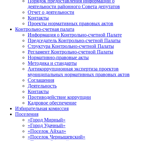
Порядок предоставления информации о
деятельности районного Совета депутатов
Отчет о деятельности
Контакты
Проекты нормативных правовых актов
Контрольно-счетная палата
Информация о Контрольно-счетной Палате
Председатель Контрольно-счетной Палаты
Структура Контрольно-счетной Палаты
Регламент Контрольно-счетной Палаты
Нормативно-правовые акты
Методика и стандарты
Антикоррупционная экспертиза проектов
муниципальных нормативных правовых актов
Соглашения
Деятельность
Контакты
Противодействие коррупции
Кадровое обеспечение
Избирательная комиссия
Поселения
«Город Мирный»
«Город Удачный»
«Поселок Айхал»
«Поселок Чернышевский»