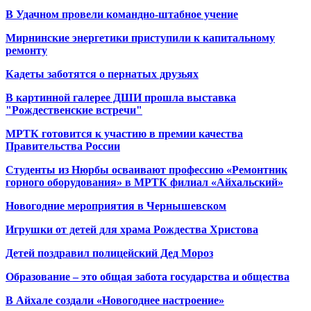
В Удачном провели командно-штабное учение
Мирнинские энергетики приступили к капитальному
ремонту
Кадеты заботятся о пернатых друзьях
В картинной галерее ДШИ прошла выставка
"Рождественские встречи"
МРТК готовится к участию в премии качества
Правительства России
Студенты из Нюрбы осваивают профессию «Ремонтник
горного оборудования» в МРТК филиал «Айхальский»
Новогодние мероприятия в Чернышевском
Игрушки от детей для храма Рождества Христова
Детей поздравил полицейский Дед Мороз
Образование – это общая забота государства и общества
В Айхале создали «Новогоднее настроение»