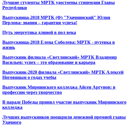
Лучшие студенты МРТК удостоены стипендии Главы
Республики
Выпускница-2018 МРТК (Ф) "Удачнинский" Юлия
Перлова: знания – гарантия успеха!
Путь энергетика длиной в пол века
Выпускница-2018 Елена Соболева: МРТК - путевка в
жизнь
Выпускник филиала «Светлинский» МРТК Владимир
Васильев: успех – это образование и карьера
Выпускник-2020 филиала «Светлинский» МРТК Алексей
Ноговицын о годах учебы
Выпускник Мирнинского колледжа Айсен Аргунов: в
профессию через творчество
В параде Победы принял участие выпускник Мирнинского
колледжа
Лучших выпускников поощрили денежной премией главы
Удачного