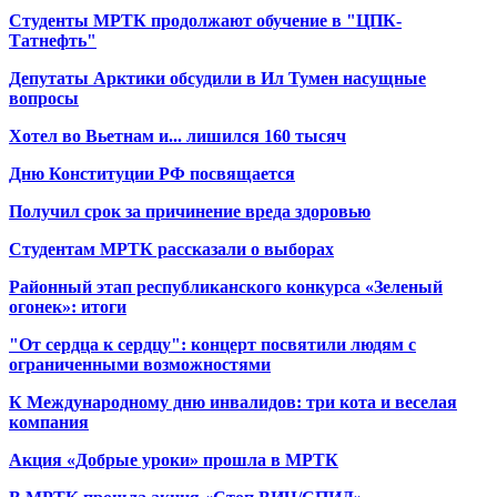
Студенты МРТК продолжают обучение в "ЦПК-
Татнефть"
Депутаты Арктики обсудили в Ил Тумен насущные
вопросы
Хотел во Вьетнам и... лишился 160 тысяч
Дню Конституции РФ посвящается
Получил срок за причинение вреда здоровью
Студентам МРТК рассказали о выборах
Районный этап республиканского конкурса «Зеленый
огонек»: итоги
"От сердца к сердцу": концерт посвятили людям с
ограниченными возможностями
К Международному дню инвалидов: три кота и веселая
компания
Акция «Добрые уроки» прошла в МРТК