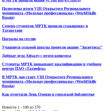
В МРТК прошла акция «Стоп ВИЧ/СПИД»
Подведены итоги VIII Открытого Регионального
чемпионата «Молодые профессионалы» (WorldSkills
Russia)
Семеро студентов МРТК прошли стажировку в
Татарстане
Награды на сессии
Учащиеся седьмой школы провели акцию "Засветись!"
Добрые дела Айхалу»: итоги конкурса
Студенты МРТК повышают квалификацию в учебном
центре ПАО «Татнефть»
В МРТК дан старт VIII Открытого Регионального
чемпионата «Молодые профессионалы» (WorldSkills
Russia)
Как отметили День Олонхо в городской библиотеке
Новости 1 - 100 из 370