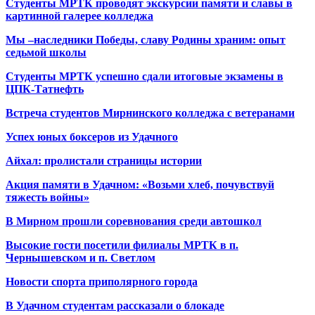
Студенты МРТК проводят экскурсии памяти и славы в
картинной галерее колледжа
Мы –наследники Победы, славу Родины храним: опыт
седьмой школы
Студенты МРТК успешно сдали итоговые экзамены в
ЦПК-Татнефть
Встреча студентов Мирнинского колледжа с ветеранами
Успех юных боксеров из Удачного
Айхал: пролистали страницы истории
Акция памяти в Удачном: «Возьми хлеб, почувствуй
тяжесть войны»
В Мирном прошли соревнования среди автошкол
Высокие гости посетили филиалы МРТК в п.
Чернышевском и п. Светлом
Новости спорта приполярного города
В Удачном студентам рассказали о блокаде