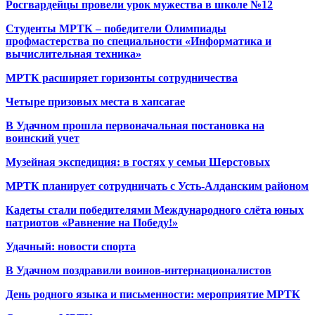
Росгвардейцы провели урок мужества в школе №12
Студенты МРТК – победители Олимпиады
профмастерства по специальности «Информатика и
вычислительная техника»
МРТК расширяет горизонты сотрудничества
Четыре призовых места в хапсагае
В Удачном прошла первоначальная постановка на
воинский учет
Музейная экспедиция: в гостях у семьи Шерстовых
МРТК планирует сотрудничать с Усть-Алданским районом
Кадеты стали победителями Международного слёта юных
патриотов «Равнение на Победу!»
Удачный: новости спорта
В Удачном поздравили воинов-интернационалистов
День родного языка и письменности: мероприятие МРТК