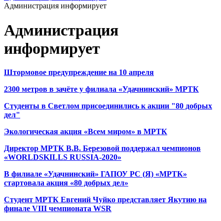
Администрация информирует
Администрация
информирует
Штормовое предупреждение на 10 апреля
2300 метров в зачёте у филиала «Удачнинский» МРТК
Студенты в Светлом присоединились к акции "80 добрых
дел"
Экологическая акция «Всем миром» в МРТК
Директор МРТК В.В. Березовой поддержал чемпионов
«WORLDSKILLS RUSSIA-2020»
В филиале «Удачнинский» ГАПОУ РС (Я) «МРТК»
стартовала акция «80 добрых дел»
Студент МРТК Евгений Чуйко представляет Якутию на
финале VIII чемпионата WSR