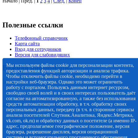
Начало | Пред. |
1
2
3
4
|
След.
|
Конец
Полезные ссылки
Телефонный справочник
Карта сайта
Вход для сотрудников
Версия для слабовидящих
Мы используем файлы cookie для персонализации контента,
Важная информация
предоставления функций авторизации и анализа трафика.
Чтобы отключить файлы cookie, необходимо перейти в
настройки веб-браузера. Однако это может ограничить
работу с порталом. Пользуясь данным интернет ресурсом,
свободно своей волей и в своих интересах пользователь даёт
согласие на автоматизированную, а также без использования
средств автоматизации обработку, в т.ч. обработку своих
персональных данных, передачу (в т.ч. в сторонние сервисы
анализа посетителей Спутник.Аналитика, Яндекс.Метрика,
vk.com, ok.ru) и обработку данных о посетителе (а именно IP-
адрес, предполагаемое географическое положение, версия
браузера, разрешение дисплея, версия операционной
системы и вспомогательного программного обеспечения,