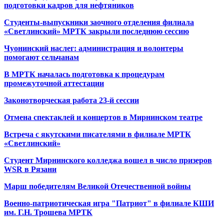
подготовки кадров для нефтяников
Студенты-выпускники заочного отделения филиала
«Светлинский» МРТК закрыли последнюю сессию
Чуонинский наслег: администрация и волонтеры
помогают сельчанам
В МРТК началась подготовка к процедурам
промежуточной аттестации
Законотворческая работа 23-й сессии
Отмена спектаклей и концертов в Мирнинском театре
Встреча с якутскими писателями в филиале МРТК
«Светлинский»
Студент Мирнинского колледжа вошел в число призеров
WSR в Рязани
Марш победителям Великой Отечественной войны
Военно-патриотическая игра "Патриот" в филиале КШИ
им. Г.Н. Трошева МРТК