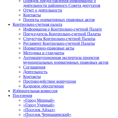
Порядок предоставления информации о
деятельности районного Совета депутатов
Отчет о деятельности
Контакты
Проекты нормативных правовых актов
Контрольно-счетная палата
Информация о Контрольно-счетной Палате
Председатель Контрольно-счетной Палаты
Структура Контрольно-счетной Палаты
Регламент Контрольно-счетной Палаты
Нормативно-правовые акты
Методика и стандарты
Антикоррупционная экспертиза проектов
муниципальных нормативных правовых актов
Соглашения
Деятельность
Контакты
Противодействие коррупции
Кадровое обеспечение
Избирательная комиссия
Поселения
«Город Мирный»
«Город Удачный»
«Поселок Айхал»
«Поселок Чернышевский»