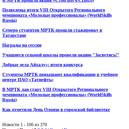
В МРТК прошла акция «Стоп ВИЧ/СПИД»
Подведены итоги VIII Открытого Регионального
чемпионата «Молодые профессионалы» (WorldSkills
Russia)
Семеро студентов МРТК прошли стажировку в
Татарстане
Награды на сессии
Учащиеся седьмой школы провели акцию "Засветись!"
Добрые дела Айхалу»: итоги конкурса
Студенты МРТК повышают квалификацию в учебном
центре ПАО «Татнефть»
В МРТК дан старт VIII Открытого Регионального
чемпионата «Молодые профессионалы» (WorldSkills
Russia)
Как отметили День Олонхо в городской библиотеке
Новости 1 - 100 из 370