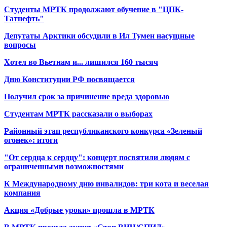
Студенты МРТК продолжают обучение в "ЦПК-
Татнефть"
Депутаты Арктики обсудили в Ил Тумен насущные
вопросы
Хотел во Вьетнам и... лишился 160 тысяч
Дню Конституции РФ посвящается
Получил срок за причинение вреда здоровью
Студентам МРТК рассказали о выборах
Районный этап республиканского конкурса «Зеленый
огонек»: итоги
"От сердца к сердцу": концерт посвятили людям с
ограниченными возможностями
К Международному дню инвалидов: три кота и веселая
компания
Акция «Добрые уроки» прошла в МРТК