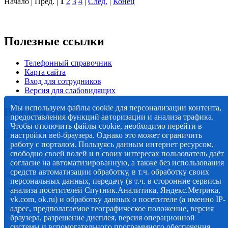
Начало | Пред. |
1
2
3
4
|
След.
|
Конец
Полезные ссылки
Телефонный справочник
Карта сайта
Вход для сотрудников
Версия для слабовидящих
Мы используем файлы cookie для персонализации контента,
Важная информация
предоставления функций авторизации и анализа трафика.
Чтобы отключить файлы cookie, необходимо перейти в
настройки веб-браузера. Однако это может ограничить
работу с порталом. Пользуясь данным интернет ресурсом,
свободно своей волей и в своих интересах пользователь даёт
согласие на автоматизированную, а также без использования
средств автоматизации обработку, в т.ч. обработку своих
персональных данных, передачу (в т.ч. в сторонние сервисы
анализа посетителей Спутник.Аналитика, Яндекс.Метрика,
vk.com, ok.ru) и обработку данных о посетителе (а именно IP-
адрес, предполагаемое географическое положение, версия
браузера, разрешение дисплея, версия операционной
системы и вспомогательного программного обеспечения,