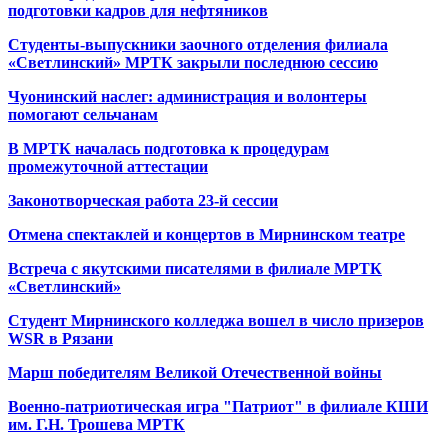
подготовки кадров для нефтяников
Студенты-выпускники заочного отделения филиала
«Светлинский» МРТК закрыли последнюю сессию
Чуонинский наслег: администрация и волонтеры
помогают сельчанам
В МРТК началась подготовка к процедурам
промежуточной аттестации
Законотворческая работа 23-й сессии
Отмена спектаклей и концертов в Мирнинском театре
Встреча с якутскими писателями в филиале МРТК
«Светлинский»
Студент Мирнинского колледжа вошел в число призеров
WSR в Рязани
Марш победителям Великой Отечественной войны
Военно-патриотическая игра "Патриот" в филиале КШИ
им. Г.Н. Трошева МРТК