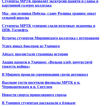
Студенты МРТК проводят экскурсии памяти и славы в
картинной галерее колледжа
Мы –наследники Победы, славу Родины храним: опыт
седьмой школы
Студенты МРТК успешно сдали итоговые экзамены в
ЦПК-Татнефть
Встреча студентов Мирнинского колледжа с ветеранами
Успех юных боксеров из Удачного
Айхал: пролистали страницы истории
Акция памяти в Удачном: «Возьми хлеб, почувствуй
тяжесть войны»
В Мирном прошли соревнования среди автошкол
Высокие гости посетили филиалы МРТК в п.
Чернышевском и п. Светлом
Новости спорта приполярного города
В Удачном студентам рассказали о блокаде