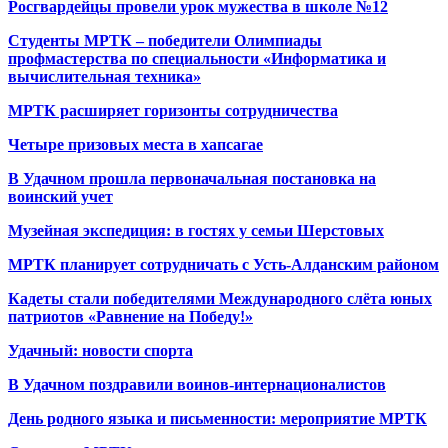
Росгвардейцы провели урок мужества в школе №12
Студенты МРТК – победители Олимпиады
профмастерства по специальности «Информатика и
вычислительная техника»
МРТК расширяет горизонты сотрудничества
Четыре призовых места в хапсагае
В Удачном прошла первоначальная постановка на
воинский учет
Музейная экспедиция: в гостях у семьи Шерстовых
МРТК планирует сотрудничать с Усть-Алданским районом
Кадеты стали победителями Международного слёта юных
патриотов «Равнение на Победу!»
Удачный: новости спорта
В Удачном поздравили воинов-интернационалистов
День родного языка и письменности: мероприятие МРТК