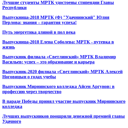
Лучшие студенты МРТК удостоены стипендии Главы
Республики
Выпускница-2018 МРТК (Ф) "Удачнинский" Юлия
Перлова: знания – гарантия успеха!
Путь энергетика длиной в пол века
Выпускница-2018 Елена Соболева: МРТК - путевка в
жизнь
Выпускник филиала «Светлинский» МРТК Владимир
Васильев: успех – это образование и карьера
Выпускник-2020 филиала «Светлинский» МРТК Алексей
Ноговицын о годах учебы
Выпускник Мирнинского колледжа Айсен Аргунов: в
профессию через творчество
В параде Победы принял участие выпускник Мирнинского
колледжа
Лучших выпускников поощрили денежной премией главы
Удачного