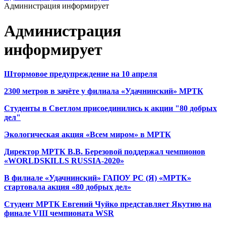
Администрация информирует
Администрация
информирует
Штормовое предупреждение на 10 апреля
2300 метров в зачёте у филиала «Удачнинский» МРТК
Студенты в Светлом присоединились к акции "80 добрых
дел"
Экологическая акция «Всем миром» в МРТК
Директор МРТК В.В. Березовой поддержал чемпионов
«WORLDSKILLS RUSSIA-2020»
В филиале «Удачнинский» ГАПОУ РС (Я) «МРТК»
стартовала акция «80 добрых дел»
Студент МРТК Евгений Чуйко представляет Якутию на
финале VIII чемпионата WSR