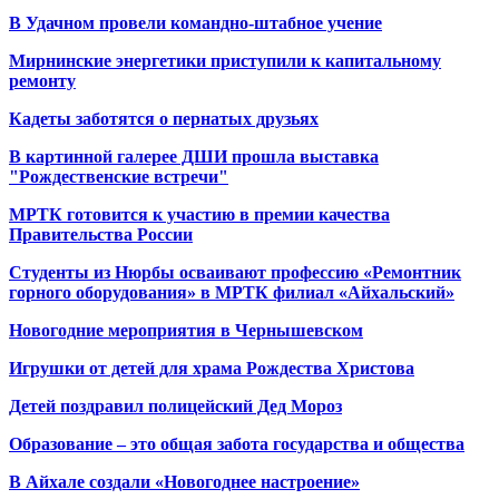
В Удачном провели командно-штабное учение
Мирнинские энергетики приступили к капитальному
ремонту
Кадеты заботятся о пернатых друзьях
В картинной галерее ДШИ прошла выставка
"Рождественские встречи"
МРТК готовится к участию в премии качества
Правительства России
Студенты из Нюрбы осваивают профессию «Ремонтник
горного оборудования» в МРТК филиал «Айхальский»
Новогодние мероприятия в Чернышевском
Игрушки от детей для храма Рождества Христова
Детей поздравил полицейский Дед Мороз
Образование – это общая забота государства и общества
В Айхале создали «Новогоднее настроение»