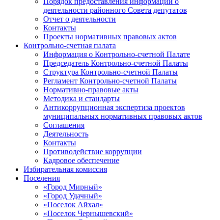
Порядок предоставления информации о
деятельности районного Совета депутатов
Отчет о деятельности
Контакты
Проекты нормативных правовых актов
Контрольно-счетная палата
Информация о Контрольно-счетной Палате
Председатель Контрольно-счетной Палаты
Структура Контрольно-счетной Палаты
Регламент Контрольно-счетной Палаты
Нормативно-правовые акты
Методика и стандарты
Антикоррупционная экспертиза проектов
муниципальных нормативных правовых актов
Соглашения
Деятельность
Контакты
Противодействие коррупции
Кадровое обеспечение
Избирательная комиссия
Поселения
«Город Мирный»
«Город Удачный»
«Поселок Айхал»
«Поселок Чернышевский»