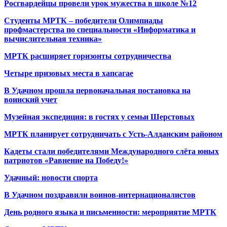
Росгвардейцы провели урок мужества в школе №12
Студенты МРТК – победители Олимпиады
профмастерства по специальности «Информатика и
вычислительная техника»
МРТК расширяет горизонты сотрудничества
Четыре призовых места в хапсагае
В Удачном прошла первоначальная постановка на
воинский учет
Музейная экспедиция: в гостях у семьи Шерстовых
МРТК планирует сотрудничать с Усть-Алданским районом
Кадеты стали победителями Международного слёта юных
патриотов «Равнение на Победу!»
Удачный: новости спорта
В Удачном поздравили воинов-интернационалистов
День родного языка и письменности: мероприятие МРТК