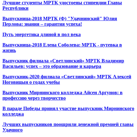
Лучшие студенты МРТК удостоены стипендии Главы
Республики
Выпускница-2018 МРТК (Ф) "Удачнинский" Юлия
Перлова: знания – гарантия успеха!
Путь энергетика длиной в пол века
Выпускница-2018 Елена Соболева: МРТК - путевка в
жизнь
Выпускник филиала «Светлинский» МРТК Владимир
Васильев: успех – это образование и карьера
Выпускник-2020 филиала «Светлинский» МРТК Алексей
Ноговицын о годах учебы
Выпускник Мирнинского колледжа Айсен Аргунов: в
профессию через творчество
В параде Победы принял участие выпускник Мирнинского
колледжа
Лучших выпускников поощрили денежной премией главы
Удачного