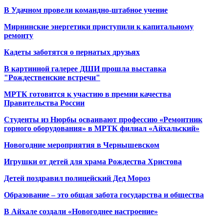
В Удачном провели командно-штабное учение
Мирнинские энергетики приступили к капитальному
ремонту
Кадеты заботятся о пернатых друзьях
В картинной галерее ДШИ прошла выставка
"Рождественские встречи"
МРТК готовится к участию в премии качества
Правительства России
Студенты из Нюрбы осваивают профессию «Ремонтник
горного оборудования» в МРТК филиал «Айхальский»
Новогодние мероприятия в Чернышевском
Игрушки от детей для храма Рождества Христова
Детей поздравил полицейский Дед Мороз
Образование – это общая забота государства и общества
В Айхале создали «Новогоднее настроение»