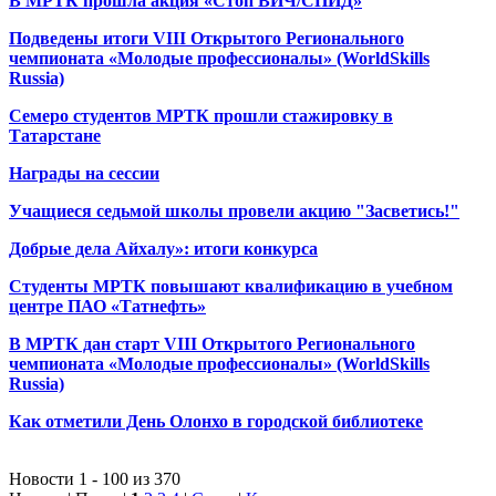
В МРТК прошла акция «Стоп ВИЧ/СПИД»
Подведены итоги VIII Открытого Регионального
чемпионата «Молодые профессионалы» (WorldSkills
Russia)
Семеро студентов МРТК прошли стажировку в
Татарстане
Награды на сессии
Учащиеся седьмой школы провели акцию "Засветись!"
Добрые дела Айхалу»: итоги конкурса
Студенты МРТК повышают квалификацию в учебном
центре ПАО «Татнефть»
В МРТК дан старт VIII Открытого Регионального
чемпионата «Молодые профессионалы» (WorldSkills
Russia)
Как отметили День Олонхо в городской библиотеке
Новости 1 - 100 из 370