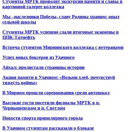
Студенты МРТК проводят экскурсии памяти и славы в
картинной галерее колледжа
Мы –наследники Победы, славу Родины храним: опыт
седьмой школы
Студенты МРТК успешно сдали итоговые экзамены в
ЦПК-Татнефть
Встреча студентов Мирнинского колледжа с ветеранами
Успех юных боксеров из Удачного
Айхал: пролистали страницы истории
Акция памяти в Удачном: «Возьми хлеб, почувствуй
тяжесть войны»
В Мирном прошли соревнования среди автошкол
Высокие гости посетили филиалы МРТК в п.
Чернышевском и п. Светлом
Новости спорта приполярного города
В Удачном студентам рассказали о блокаде