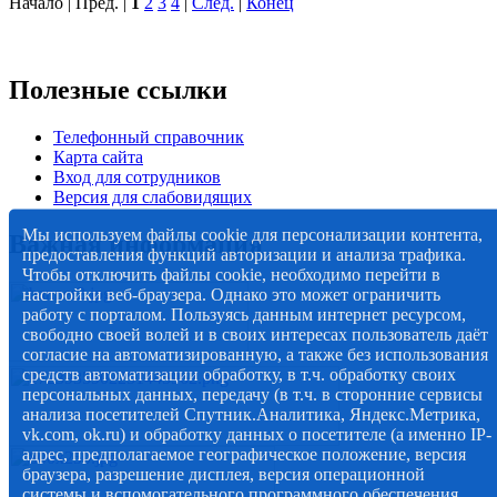
Начало | Пред. |
1
2
3
4
|
След.
|
Конец
Полезные ссылки
Телефонный справочник
Карта сайта
Вход для сотрудников
Версия для слабовидящих
Мы используем файлы cookie для персонализации контента,
Важная информация
предоставления функций авторизации и анализа трафика.
Чтобы отключить файлы cookie, необходимо перейти в
настройки веб-браузера. Однако это может ограничить
работу с порталом. Пользуясь данным интернет ресурсом,
свободно своей волей и в своих интересах пользователь даёт
согласие на автоматизированную, а также без использования
средств автоматизации обработку, в т.ч. обработку своих
персональных данных, передачу (в т.ч. в сторонние сервисы
анализа посетителей Спутник.Аналитика, Яндекс.Метрика,
vk.com, ok.ru) и обработку данных о посетителе (а именно IP-
адрес, предполагаемое географическое положение, версия
браузера, разрешение дисплея, версия операционной
системы и вспомогательного программного обеспечения,