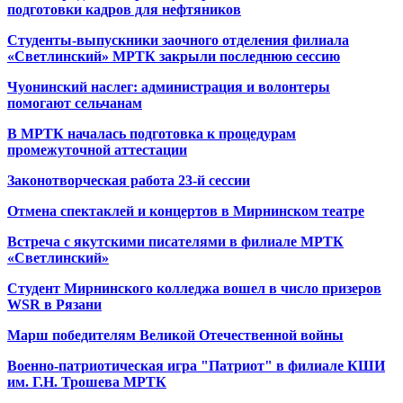
подготовки кадров для нефтяников
Студенты-выпускники заочного отделения филиала
«Светлинский» МРТК закрыли последнюю сессию
Чуонинский наслег: администрация и волонтеры
помогают сельчанам
В МРТК началась подготовка к процедурам
промежуточной аттестации
Законотворческая работа 23-й сессии
Отмена спектаклей и концертов в Мирнинском театре
Встреча с якутскими писателями в филиале МРТК
«Светлинский»
Студент Мирнинского колледжа вошел в число призеров
WSR в Рязани
Марш победителям Великой Отечественной войны
Военно-патриотическая игра "Патриот" в филиале КШИ
им. Г.Н. Трошева МРТК