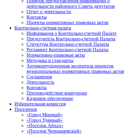
Порядок предоставления информации о
деятельности районного Совета депутатов
Отчет о деятельности
Контакты
Проекты нормативных правовых актов
Контрольно-счетная палата
Информация о Контрольно-счетной Палате
Председатель Контрольно-счетной Палаты
Структура Контрольно-счетной Палаты
Регламент Контрольно-счетной Палаты
Нормативно-правовые акты
Методика и стандарты
Антикоррупционная экспертиза проектов
муниципальных нормативных правовых актов
Соглашения
Деятельность
Контакты
Противодействие коррупции
Кадровое обеспечение
Избирательная комиссия
Поселения
«Город Мирный»
«Город Удачный»
«Поселок Айхал»
«Поселок Чернышевский»