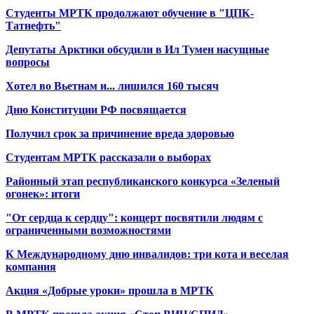
Студенты МРТК продолжают обучение в "ЦПК-
Татнефть"
Депутаты Арктики обсудили в Ил Тумен насущные
вопросы
Хотел во Вьетнам и... лишился 160 тысяч
Дню Конституции РФ посвящается
Получил срок за причинение вреда здоровью
Студентам МРТК рассказали о выборах
Районный этап республиканского конкурса «Зеленый
огонек»: итоги
"От сердца к сердцу": концерт посвятили людям с
ограниченными возможностями
К Международному дню инвалидов: три кота и веселая
компания
Акция «Добрые уроки» прошла в МРТК