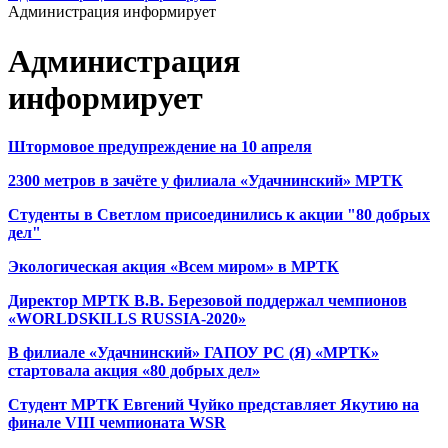
Администрация информирует
Администрация
информирует
Штормовое предупреждение на 10 апреля
2300 метров в зачёте у филиала «Удачнинский» МРТК
Студенты в Светлом присоединились к акции "80 добрых
дел"
Экологическая акция «Всем миром» в МРТК
Директор МРТК В.В. Березовой поддержал чемпионов
«WORLDSKILLS RUSSIA-2020»
В филиале «Удачнинский» ГАПОУ РС (Я) «МРТК»
стартовала акция «80 добрых дел»
Студент МРТК Евгений Чуйко представляет Якутию на
финале VIII чемпионата WSR