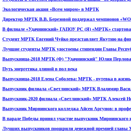
Экологическая акция «Всем миром» в МРТК
Директор МРТК В.В. Березовой поддержал чемпионов «
В филиале «Удачнинский» ГАПОУ РС (Я) «МРТК» стартовал
Студент МРТК Евгений Чуйко представляет Якутию на фи
Лучшие студенты МРТК удостоены стипендии Главы Респу
Выпускница-2018 МРТК (Ф) "Удачнинский" Юлия Перлова: 
Путь энергетика длиной в пол века
Выпускница-2018 Елена Соболева: МРТК - путевка в жизнь
Выпускник филиала «Светлинский» МРТК Владимир Васильев
Выпускник-2020 филиала «Светлинский» МРТК Алексей Но
Выпускник Мирнинского колледжа Айсен Аргунов: в профе
В параде Победы принял участие выпускник Мирнинского 
Лучших выпускников поощрили денежной премией главы У