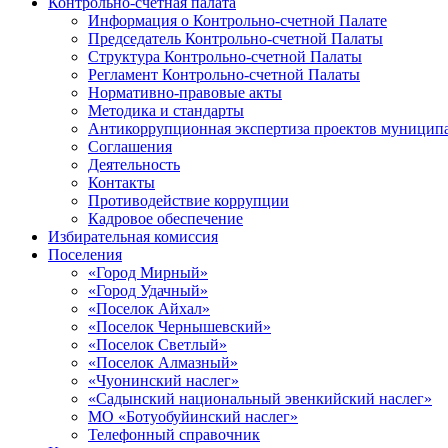
Контрольно-счетная палата
Информация о Контрольно-счетной Палате
Председатель Контрольно-счетной Палаты
Структура Контрольно-счетной Палаты
Регламент Контрольно-счетной Палаты
Нормативно-правовые акты
Методика и стандарты
Антикоррупционная экспертиза проектов муницип
Соглашения
Деятельность
Контакты
Противодействие коррупции
Кадровое обеспечение
Избирательная комиссия
Поселения
«Город Мирный»
«Город Удачный»
«Поселок Айхал»
«Поселок Чернышевский»
«Поселок Светлый»
«Поселок Алмазный»
«Чуонинский наслег»
«Садынский национальный эвенкийский наслег»
МО «Ботуобуйинский наслег»
Телефонный справочник