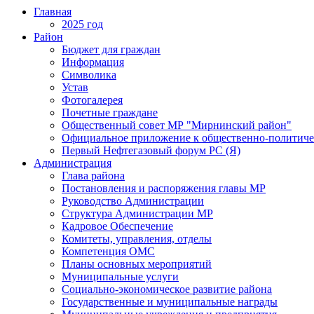
Главная
2025 год
Район
Бюджет для граждан
Информация
Символика
Устав
Фотогалерея
Почетные граждане
Общественный совет МР "Мирнинский район"
Официальное приложение к общественно-политиче
Первый Нефтегазовый форум РС (Я)
Администрация
Глава района
Постановления и распоряжения главы МР
Руководство Администрации
Структура Администрации МР
Кадровое Обеспечение
Комитеты, управления, отделы
Компетенция ОМС
Планы основных мероприятий
Муниципальные услуги
Социально-экономическое развитие района
Государственные и муниципальные награды