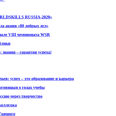
WORLDSKILLS RUSSIA-2020»
а акция «80 добрых дел»
нале VIII чемпионата WSR
блики
знания – гарантия успеха!
: успех – это образование и карьера
говицын о годах учебы
ссию через творчество
колледжа
дачного