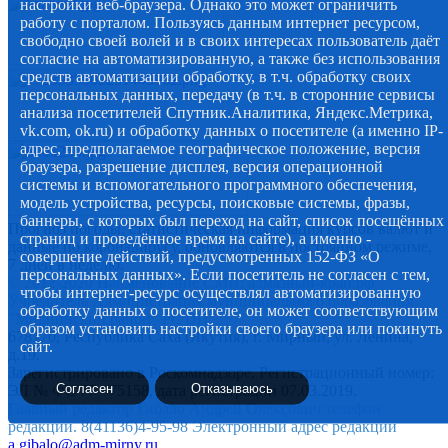
настройки веб-браузера. Однако это может ограничить
работу с порталом. Пользуясь данным интернет ресурсом,
свободно своей волей и в своих интересах пользователь даёт
согласие на автоматизированную, а также без использования
средств автоматизации обработку, в т.ч. обработку своих
персональных данных, передачу (в т.ч. в сторонние сервисы
анализа посетителей Спутник.Аналитика, Яндекс.Метрика,
vk.com, ok.ru) и обработку данных о посетителе (а именно IP-
адрес, предполагаемое географическое положение, версия
браузера, разрешение дисплея, версия операционной
системы и вспомогательного программного обеспечения,
модель устройства, ресурсы, поисковые системы, фразы,
баннеры, с которых был переход на сайт, список посещённых
Прогноз погоды, статистическая информация курсов валют и
страниц и проведённое время на сайте), а именно -
данные по коронавирусу, обновляются в постоянном режиме,
совершение действий, предусмотренных 152-ФЗ «О
7 дней в неделю.
персональных данных». Если посетитель не согласен с тем,
© 2012-2020 Наименование СМИ: алмазный-край.рф.
чтобы интернет-ресурс осуществлял автоматизированную
Учредитель Администрация муниципального образования
обработку данных о посетителе, он может соответствующим
"Мирнинский район" РС (Я)
образом установить настройки своего браузера или покинуть
678170, Республика Саха (Якутия), г. Мирный, ул. Ленина,
сайт.
д.19.
Зарегистрировано в Роскомнадзоре. Регистрационный номер:
Согласен
Отказываюсь
ЭЛ № ФС 77 - 75158, дата регистрации 07.03.2019.
Главный редактор Гибало Андрей Олексович телефон
редакции. 8(41136)4-95-98 Электронный адрес редакции
a.gibalo@adm-mirny.ru