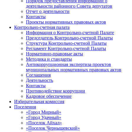
Порядок предоставления информации о
деятельности районного Совета депутатов
Отчет о деятельности
Контакты
Проекты нормативных правовых актов
Контрольно-счетная палата
Информация о Контрольно-счетной Палате
Председатель Контрольно-счетной Палаты
Структура Контрольно-счетной Палаты
Регламент Контрольно-счетной Палаты
Нормативно-правовые акты
Методика и стандарты
Антикоррупционная экспертиза проектов
муниципальных нормативных правовых актов
Соглашения
Деятельность
Контакты
Противодействие коррупции
Кадровое обеспечение
Избирательная комиссия
Поселения
«Город Мирный»
«Город Удачный»
«Поселок Айхал»
«Поселок Чернышевский»