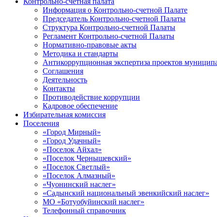
Контрольно-счетная палата
Информация о Контрольно-счетной Палате
Председатель Контрольно-счетной Палаты
Структура Контрольно-счетной Палаты
Регламент Контрольно-счетной Палаты
Нормативно-правовые акты
Методика и стандарты
Антикоррупционная экспертиза проектов муницип
Соглашения
Деятельность
Контакты
Противодействие коррупции
Кадровое обеспечение
Избирательная комиссия
Поселения
«Город Мирный»
«Город Удачный»
«Поселок Айхал»
«Поселок Чернышевский»
«Поселок Светлый»
«Поселок Алмазный»
«Чуонинский наслег»
«Садынский национальный эвенкийский наслег»
МО «Ботуобуйинский наслег»
Телефонный справочник