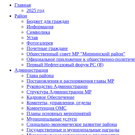
Главная
2025 год
Район
Бюджет для граждан
Информация
Символика
Устав
Фотогалерея
Почетные граждане
Общественный совет МР "Мирнинский район"
Официальное приложение к общественно-политиче
Первый Нефтегазовый форум РС (Я)
Администрация
Глава района
Постановления и распоряжения главы МР
Руководство Администрации
Структура Администрации МР
Кадровое Обеспечение
Комитеты, управления, отделы
Компетенция ОМС
Планы основных мероприятий
Муниципальные услуги
Социально-экономическое развитие района
Государственные и муниципальные награды