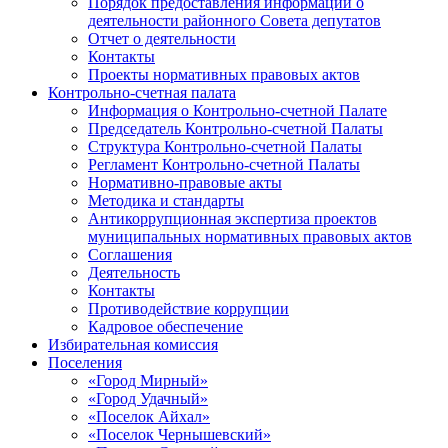
Порядок предоставления информации о
деятельности районного Совета депутатов
Отчет о деятельности
Контакты
Проекты нормативных правовых актов
Контрольно-счетная палата
Информация о Контрольно-счетной Палате
Председатель Контрольно-счетной Палаты
Структура Контрольно-счетной Палаты
Регламент Контрольно-счетной Палаты
Нормативно-правовые акты
Методика и стандарты
Антикоррупционная экспертиза проектов
муниципальных нормативных правовых актов
Соглашения
Деятельность
Контакты
Противодействие коррупции
Кадровое обеспечение
Избирательная комиссия
Поселения
«Город Мирный»
«Город Удачный»
«Поселок Айхал»
«Поселок Чернышевский»