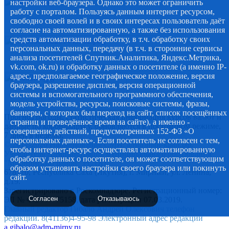
настройки веб-браузера. Однако это может ограничить
работу с порталом. Пользуясь данным интернет ресурсом,
свободно своей волей и в своих интересах пользователь даёт
согласие на автоматизированную, а также без использования
средств автоматизации обработку, в т.ч. обработку своих
персональных данных, передачу (в т.ч. в сторонние сервисы
анализа посетителей Спутник.Аналитика, Яндекс.Метрика,
vk.com, ok.ru) и обработку данных о посетителе (а именно IP-
адрес, предполагаемое географическое положение, версия
браузера, разрешение дисплея, версия операционной
системы и вспомогательного программного обеспечения,
модель устройства, ресурсы, поисковые системы, фразы,
баннеры, с которых был переход на сайт, список посещённых
Прогноз погоды, статистическая информация курсов валют и
страниц и проведённое время на сайте), а именно -
данные по коронавирусу, обновляются в постоянном режиме,
совершение действий, предусмотренных 152-ФЗ «О
7 дней в неделю.
персональных данных». Если посетитель не согласен с тем,
© 2012-2020 Наименование СМИ: алмазный-край.рф.
чтобы интернет-ресурс осуществлял автоматизированную
Учредитель Администрация муниципального образования
обработку данных о посетителе, он может соответствующим
"Мирнинский район" РС (Я)
образом установить настройки своего браузера или покинуть
678170, Республика Саха (Якутия), г. Мирный, ул. Ленина,
сайт.
д.19.
Зарегистрировано в Роскомнадзоре. Регистрационный номер:
Согласен
Отказываюсь
ЭЛ № ФС 77 - 75158, дата регистрации 07.03.2019.
Главный редактор Гибало Андрей Олексович телефон
редакции. 8(41136)4-95-98 Электронный адрес редакции
a.gibalo@adm-mirny.ru