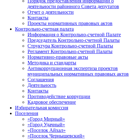
Порядок предоставления информации о
деятельности районного Совета депутатов
Отчет о деятельности
Контакты
Проекты нормативных правовых актов
Контрольно-счетная палата
Информация о Контрольно-счетной Палате
Председатель Контрольно-счетной Палаты
Структура Контрольно-счетной Палаты
Регламент Контрольно-счетной Палаты
Нормативно-правовые акты
Методика и стандарты
Антикоррупционная экспертиза проектов
муниципальных нормативных правовых актов
Соглашения
Деятельность
Контакты
Противодействие коррупции
Кадровое обеспечение
Избирательная комиссия
Поселения
«Город Мирный»
«Город Удачный»
«Поселок Айхал»
«Поселок Чернышевский»