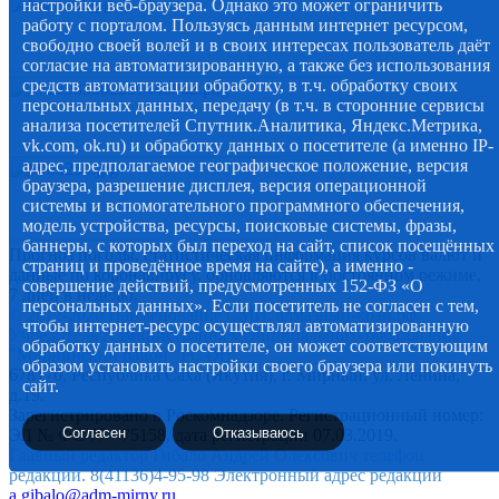
настройки веб-браузера. Однако это может ограничить
работу с порталом. Пользуясь данным интернет ресурсом,
свободно своей волей и в своих интересах пользователь даёт
согласие на автоматизированную, а также без использования
средств автоматизации обработку, в т.ч. обработку своих
персональных данных, передачу (в т.ч. в сторонние сервисы
анализа посетителей Спутник.Аналитика, Яндекс.Метрика,
vk.com, ok.ru) и обработку данных о посетителе (а именно IP-
адрес, предполагаемое географическое положение, версия
браузера, разрешение дисплея, версия операционной
системы и вспомогательного программного обеспечения,
модель устройства, ресурсы, поисковые системы, фразы,
баннеры, с которых был переход на сайт, список посещённых
Прогноз погоды, статистическая информация курсов валют и
страниц и проведённое время на сайте), а именно -
данные по коронавирусу, обновляются в постоянном режиме,
совершение действий, предусмотренных 152-ФЗ «О
7 дней в неделю.
персональных данных». Если посетитель не согласен с тем,
© 2012-2020 Наименование СМИ: алмазный-край.рф.
чтобы интернет-ресурс осуществлял автоматизированную
Учредитель Администрация муниципального образования
обработку данных о посетителе, он может соответствующим
"Мирнинский район" РС (Я)
образом установить настройки своего браузера или покинуть
678170, Республика Саха (Якутия), г. Мирный, ул. Ленина,
сайт.
д.19.
Зарегистрировано в Роскомнадзоре. Регистрационный номер:
Согласен
Отказываюсь
ЭЛ № ФС 77 - 75158, дата регистрации 07.03.2019.
Главный редактор Гибало Андрей Олексович телефон
редакции. 8(41136)4-95-98 Электронный адрес редакции
a.gibalo@adm-mirny.ru