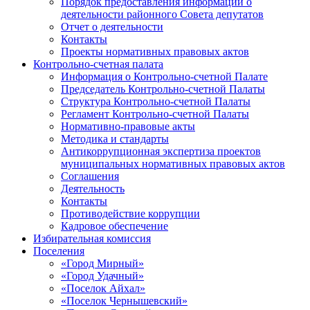
Порядок предоставления информации о
деятельности районного Совета депутатов
Отчет о деятельности
Контакты
Проекты нормативных правовых актов
Контрольно-счетная палата
Информация о Контрольно-счетной Палате
Председатель Контрольно-счетной Палаты
Структура Контрольно-счетной Палаты
Регламент Контрольно-счетной Палаты
Нормативно-правовые акты
Методика и стандарты
Антикоррупционная экспертиза проектов
муниципальных нормативных правовых актов
Соглашения
Деятельность
Контакты
Противодействие коррупции
Кадровое обеспечение
Избирательная комиссия
Поселения
«Город Мирный»
«Город Удачный»
«Поселок Айхал»
«Поселок Чернышевский»