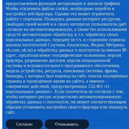
Важная информация
предоставления функций авторизации и анализа трафика.
Чтобы отключить файлы cookie, необходимо перейти в
настройки веб-браузера. Однако это может ограничить
работу с порталом. Пользуясь данным интернет ресурсом,
свободно своей волей и в своих интересах пользователь даёт
согласие на автоматизированную, а также без использования
средств автоматизации обработку, в т.ч. обработку своих
персональных данных, передачу (в т.ч. в сторонние сервисы
анализа посетителей Спутник.Аналитика, Яндекс.Метрика,
vk.com, ok.ru) и обработку данных о посетителе (а именно IP-
адрес, предполагаемое географическое положение, версия
браузера, разрешение дисплея, версия операционной
системы и вспомогательного программного обеспечения,
модель устройства, ресурсы, поисковые системы, фразы,
баннеры, с которых был переход на сайт, список посещённых
Прогноз погоды, статистическая информация курсов валют и
страниц и проведённое время на сайте), а именно -
данные по коронавирусу, обновляются в постоянном режиме,
совершение действий, предусмотренных 152-ФЗ «О
7 дней в неделю.
персональных данных». Если посетитель не согласен с тем,
© 2012-2020 Наименование СМИ: алмазный-край.рф.
чтобы интернет-ресурс осуществлял автоматизированную
Учредитель Администрация муниципального образования
обработку данных о посетителе, он может соответствующим
"Мирнинский район" РС (Я)
образом установить настройки своего браузера или покинуть
678170, Республика Саха (Якутия), г. Мирный, ул. Ленина,
сайт.
д.19.
Зарегистрировано в Роскомнадзоре. Регистрационный номер:
Согласен
Отказываюсь
ЭЛ № ФС 77 - 75158, дата регистрации 07.03.2019.