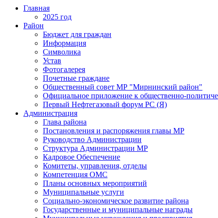
Главная
2025 год
Район
Бюджет для граждан
Информация
Символика
Устав
Фотогалерея
Почетные граждане
Общественный совет МР "Мирнинский район"
Официальное приложение к общественно-политиче
Первый Нефтегазовый форум РС (Я)
Администрация
Глава района
Постановления и распоряжения главы МР
Руководство Администрации
Структура Администрации МР
Кадровое Обеспечение
Комитеты, управления, отделы
Компетенция ОМС
Планы основных мероприятий
Муниципальные услуги
Социально-экономическое развитие района
Государственные и муниципальные награды