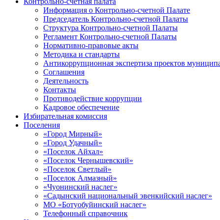
Контрольно-счетная палата
Информация о Контрольно-счетной Палате
Председатель Контрольно-счетной Палаты
Структура Контрольно-счетной Палаты
Регламент Контрольно-счетной Палаты
Нормативно-правовые акты
Методика и стандарты
Антикоррупционная экспертиза проектов муницип
Соглашения
Деятельность
Контакты
Противодействие коррупции
Кадровое обеспечение
Избирательная комиссия
Поселения
«Город Мирный»
«Город Удачный»
«Поселок Айхал»
«Поселок Чернышевский»
«Поселок Светлый»
«Поселок Алмазный»
«Чуонинский наслег»
«Садынский национальный эвенкийский наслег»
МО «Ботуобуйинский наслег»
Телефонный справочник