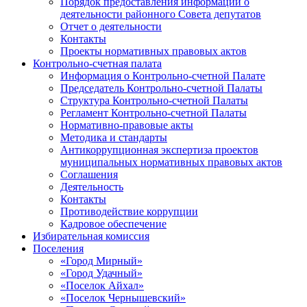
Порядок предоставления информации о
деятельности районного Совета депутатов
Отчет о деятельности
Контакты
Проекты нормативных правовых актов
Контрольно-счетная палата
Информация о Контрольно-счетной Палате
Председатель Контрольно-счетной Палаты
Структура Контрольно-счетной Палаты
Регламент Контрольно-счетной Палаты
Нормативно-правовые акты
Методика и стандарты
Антикоррупционная экспертиза проектов
муниципальных нормативных правовых актов
Соглашения
Деятельность
Контакты
Противодействие коррупции
Кадровое обеспечение
Избирательная комиссия
Поселения
«Город Мирный»
«Город Удачный»
«Поселок Айхал»
«Поселок Чернышевский»