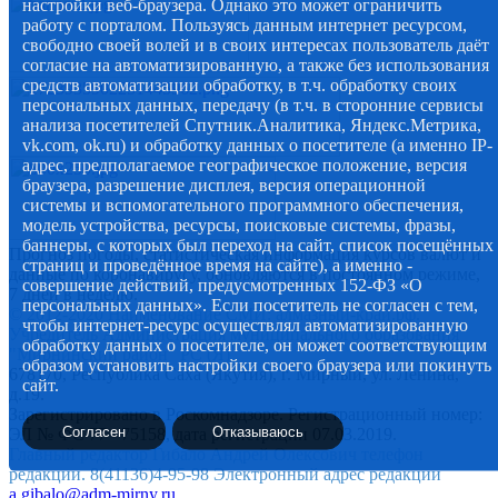
настройки веб-браузера. Однако это может ограничить
работу с порталом. Пользуясь данным интернет ресурсом,
свободно своей волей и в своих интересах пользователь даёт
согласие на автоматизированную, а также без использования
средств автоматизации обработку, в т.ч. обработку своих
персональных данных, передачу (в т.ч. в сторонние сервисы
анализа посетителей Спутник.Аналитика, Яндекс.Метрика,
vk.com, ok.ru) и обработку данных о посетителе (а именно IP-
адрес, предполагаемое географическое положение, версия
браузера, разрешение дисплея, версия операционной
системы и вспомогательного программного обеспечения,
модель устройства, ресурсы, поисковые системы, фразы,
баннеры, с которых был переход на сайт, список посещённых
Прогноз погоды, статистическая информация курсов валют и
страниц и проведённое время на сайте), а именно -
данные по коронавирусу, обновляются в постоянном режиме,
совершение действий, предусмотренных 152-ФЗ «О
7 дней в неделю.
персональных данных». Если посетитель не согласен с тем,
© 2012-2020 Наименование СМИ: алмазный-край.рф.
чтобы интернет-ресурс осуществлял автоматизированную
Учредитель Администрация муниципального образования
обработку данных о посетителе, он может соответствующим
"Мирнинский район" РС (Я)
образом установить настройки своего браузера или покинуть
678170, Республика Саха (Якутия), г. Мирный, ул. Ленина,
сайт.
д.19.
Зарегистрировано в Роскомнадзоре. Регистрационный номер:
Согласен
Отказываюсь
ЭЛ № ФС 77 - 75158, дата регистрации 07.03.2019.
Главный редактор Гибало Андрей Олексович телефон
редакции. 8(41136)4-95-98 Электронный адрес редакции
a.gibalo@adm-mirny.ru