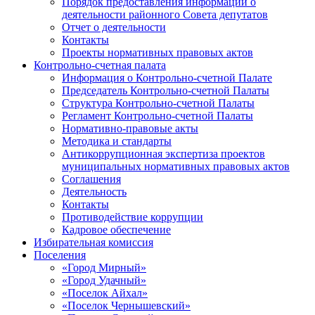
Порядок предоставления информации о
деятельности районного Совета депутатов
Отчет о деятельности
Контакты
Проекты нормативных правовых актов
Контрольно-счетная палата
Информация о Контрольно-счетной Палате
Председатель Контрольно-счетной Палаты
Структура Контрольно-счетной Палаты
Регламент Контрольно-счетной Палаты
Нормативно-правовые акты
Методика и стандарты
Антикоррупционная экспертиза проектов
муниципальных нормативных правовых актов
Соглашения
Деятельность
Контакты
Противодействие коррупции
Кадровое обеспечение
Избирательная комиссия
Поселения
«Город Мирный»
«Город Удачный»
«Поселок Айхал»
«Поселок Чернышевский»