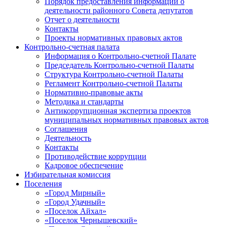
Порядок предоставления информации о
деятельности районного Совета депутатов
Отчет о деятельности
Контакты
Проекты нормативных правовых актов
Контрольно-счетная палата
Информация о Контрольно-счетной Палате
Председатель Контрольно-счетной Палаты
Структура Контрольно-счетной Палаты
Регламент Контрольно-счетной Палаты
Нормативно-правовые акты
Методика и стандарты
Антикоррупционная экспертиза проектов
муниципальных нормативных правовых актов
Соглашения
Деятельность
Контакты
Противодействие коррупции
Кадровое обеспечение
Избирательная комиссия
Поселения
«Город Мирный»
«Город Удачный»
«Поселок Айхал»
«Поселок Чернышевский»