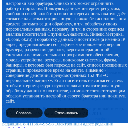
настройки веб-браузера. Однако это может ограничить
работу с порталом. Пользуясь данным интернет ресурсом,
свободно своей волей и в своих интересах пользователь даёт
согласие на автоматизированную, а также без использования
средств автоматизации обработку, в т.ч. обработку своих
персональных данных, передачу (в т.ч. в сторонние сервисы
анализа посетителей Спутник.Аналитика, Яндекс.Метрика,
vk.com, ok.ru) и обработку данных о посетителе (а именно IP-
адрес, предполагаемое географическое положение, версия
браузера, разрешение дисплея, версия операционной
системы и вспомогательного программного обеспечения,
модель устройства, ресурсы, поисковые системы, фразы,
баннеры, с которых был переход на сайт, список посещённых
Прогноз погоды, статистическая информация курсов валют и
страниц и проведённое время на сайте), а именно -
данные по коронавирусу, обновляются в постоянном режиме,
совершение действий, предусмотренных 152-ФЗ «О
7 дней в неделю.
персональных данных». Если посетитель не согласен с тем,
© 2012-2020 Наименование СМИ: алмазный-край.рф.
чтобы интернет-ресурс осуществлял автоматизированную
Учредитель Администрация муниципального образования
обработку данных о посетителе, он может соответствующим
"Мирнинский район" РС (Я)
образом установить настройки своего браузера или покинуть
678170, Республика Саха (Якутия), г. Мирный, ул. Ленина,
сайт.
д.19.
Зарегистрировано в Роскомнадзоре. Регистрационный номер:
Согласен
Отказываюсь
ЭЛ № ФС 77 - 75158, дата регистрации 07.03.2019.
Главный редактор Гибало Андрей Олексович телефон
редакции. 8(41136)4-95-98 Электронный адрес редакции