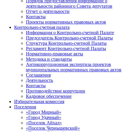
Порядок предоставления информации о
деятельности районного Совета депутатов
Отчет о деятельности
Контакты
Проекты нормативных правовых актов
Контрольно-счетная палата
Информация о Контрольно-счетной Палате
Председатель Контрольно-счетной Палаты
Структура Контрольно-счетной Палаты
Регламент Контрольно-счетной Палаты
Нормативно-правовые акты
Методика и стандарты
Антикоррупционная экспертиза проектов
муниципальных нормативных правовых актов
Соглашения
Деятельность
Контакты
Противодействие коррупции
Кадровое обеспечение
Избирательная комиссия
Поселения
«Город Мирный»
«Город Удачный»
«Поселок Айхал»
«Поселок Чернышевский»