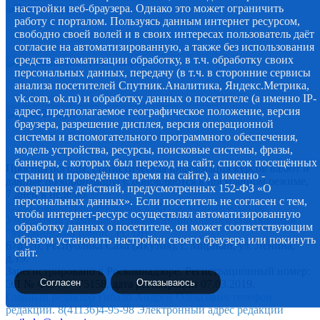
настройки веб-браузера. Однако это может ограничить
работу с порталом. Пользуясь данным интернет ресурсом,
свободно своей волей и в своих интересах пользователь даёт
согласие на автоматизированную, а также без использования
средств автоматизации обработку, в т.ч. обработку своих
персональных данных, передачу (в т.ч. в сторонние сервисы
анализа посетителей Спутник.Аналитика, Яндекс.Метрика,
vk.com, ok.ru) и обработку данных о посетителе (а именно IP-
адрес, предполагаемое географическое положение, версия
браузера, разрешение дисплея, версия операционной
системы и вспомогательного программного обеспечения,
модель устройства, ресурсы, поисковые системы, фразы,
баннеры, с которых был переход на сайт, список посещённых
Прогноз погоды, статистическая информация курсов валют и
страниц и проведённое время на сайте), а именно -
данные по коронавирусу, обновляются в постоянном режиме,
совершение действий, предусмотренных 152-ФЗ «О
7 дней в неделю.
персональных данных». Если посетитель не согласен с тем,
© 2012-2020 Наименование СМИ: алмазный-край.рф.
чтобы интернет-ресурс осуществлял автоматизированную
Учредитель Администрация муниципального образования
обработку данных о посетителе, он может соответствующим
"Мирнинский район" РС (Я)
образом установить настройки своего браузера или покинуть
678170, Республика Саха (Якутия), г. Мирный, ул. Ленина,
сайт.
д.19.
Зарегистрировано в Роскомнадзоре. Регистрационный номер:
Согласен
Отказываюсь
ЭЛ № ФС 77 - 75158, дата регистрации 07.03.2019.
Главный редактор Гибало Андрей Олексович телефон
редакции. 8(41136)4-95-98 Электронный адрес редакции