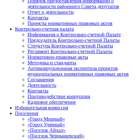
Порядок предоставления информации о
деятельности районного Совета депутатов
Отчет о деятельности
Контакты
Проекты нормативных правовых актов
Контрольно-счетная палата
Информация о Контрольно-счетной Палате
Председатель Контрольно-счетной Палаты
Структура Контрольно-счетной Палаты
Регламент Контрольно-счетной Палаты
Нормативно-правовые акты
Методика и стандарты
Антикоррупционная экспертиза проектов
муниципальных нормативных правовых актов
Соглашения
Деятельность
Контакты
Противодействие коррупции
Кадровое обеспечение
Избирательная комиссия
Поселения
«Город Мирный»
«Город Удачный»
«Поселок Айхал»
«Поселок Чернышевский»