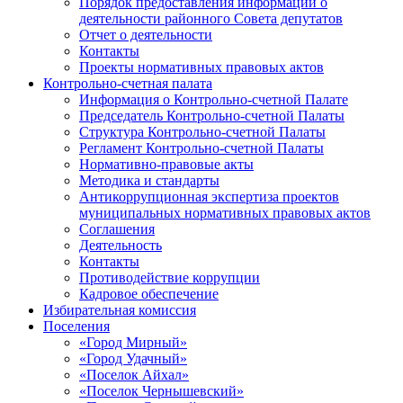
Порядок предоставления информации о
деятельности районного Совета депутатов
Отчет о деятельности
Контакты
Проекты нормативных правовых актов
Контрольно-счетная палата
Информация о Контрольно-счетной Палате
Председатель Контрольно-счетной Палаты
Структура Контрольно-счетной Палаты
Регламент Контрольно-счетной Палаты
Нормативно-правовые акты
Методика и стандарты
Антикоррупционная экспертиза проектов
муниципальных нормативных правовых актов
Соглашения
Деятельность
Контакты
Противодействие коррупции
Кадровое обеспечение
Избирательная комиссия
Поселения
«Город Мирный»
«Город Удачный»
«Поселок Айхал»
«Поселок Чернышевский»