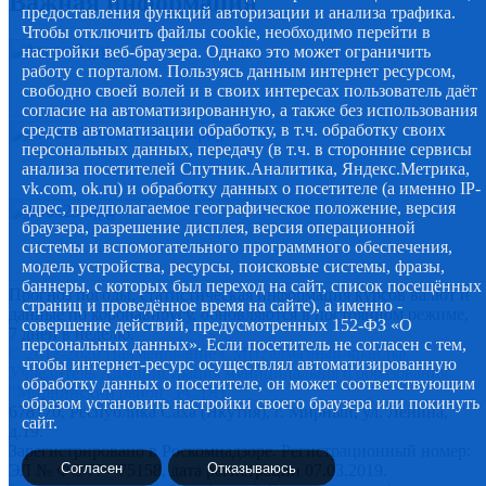
Важная информация
предоставления функций авторизации и анализа трафика.
Чтобы отключить файлы cookie, необходимо перейти в
настройки веб-браузера. Однако это может ограничить
работу с порталом. Пользуясь данным интернет ресурсом,
свободно своей волей и в своих интересах пользователь даёт
согласие на автоматизированную, а также без использования
средств автоматизации обработку, в т.ч. обработку своих
персональных данных, передачу (в т.ч. в сторонние сервисы
анализа посетителей Спутник.Аналитика, Яндекс.Метрика,
vk.com, ok.ru) и обработку данных о посетителе (а именно IP-
адрес, предполагаемое географическое положение, версия
браузера, разрешение дисплея, версия операционной
системы и вспомогательного программного обеспечения,
модель устройства, ресурсы, поисковые системы, фразы,
баннеры, с которых был переход на сайт, список посещённых
Прогноз погоды, статистическая информация курсов валют и
страниц и проведённое время на сайте), а именно -
данные по коронавирусу, обновляются в постоянном режиме,
совершение действий, предусмотренных 152-ФЗ «О
7 дней в неделю.
персональных данных». Если посетитель не согласен с тем,
© 2012-2020 Наименование СМИ: алмазный-край.рф.
чтобы интернет-ресурс осуществлял автоматизированную
Учредитель Администрация муниципального образования
обработку данных о посетителе, он может соответствующим
"Мирнинский район" РС (Я)
образом установить настройки своего браузера или покинуть
678170, Республика Саха (Якутия), г. Мирный, ул. Ленина,
сайт.
д.19.
Зарегистрировано в Роскомнадзоре. Регистрационный номер:
Согласен
Отказываюсь
ЭЛ № ФС 77 - 75158, дата регистрации 07.03.2019.