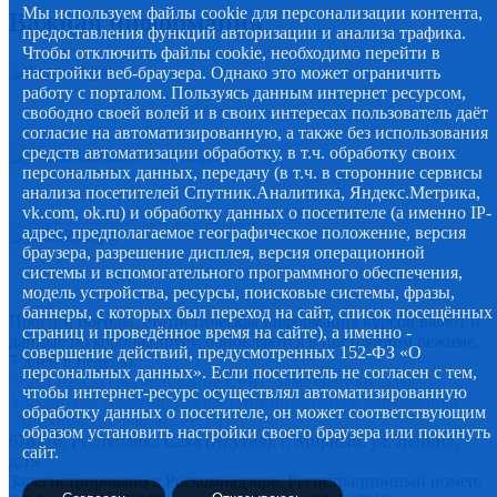
Мы используем файлы cookie для персонализации контента,
Важная информация
предоставления функций авторизации и анализа трафика.
Чтобы отключить файлы cookie, необходимо перейти в
настройки веб-браузера. Однако это может ограничить
работу с порталом. Пользуясь данным интернет ресурсом,
свободно своей волей и в своих интересах пользователь даёт
согласие на автоматизированную, а также без использования
средств автоматизации обработку, в т.ч. обработку своих
персональных данных, передачу (в т.ч. в сторонние сервисы
анализа посетителей Спутник.Аналитика, Яндекс.Метрика,
vk.com, ok.ru) и обработку данных о посетителе (а именно IP-
адрес, предполагаемое географическое положение, версия
браузера, разрешение дисплея, версия операционной
системы и вспомогательного программного обеспечения,
модель устройства, ресурсы, поисковые системы, фразы,
баннеры, с которых был переход на сайт, список посещённых
Прогноз погоды, статистическая информация курсов валют и
страниц и проведённое время на сайте), а именно -
данные по коронавирусу, обновляются в постоянном режиме,
совершение действий, предусмотренных 152-ФЗ «О
7 дней в неделю.
персональных данных». Если посетитель не согласен с тем,
© 2012-2020 Наименование СМИ: алмазный-край.рф.
чтобы интернет-ресурс осуществлял автоматизированную
Учредитель Администрация муниципального образования
обработку данных о посетителе, он может соответствующим
"Мирнинский район" РС (Я)
образом установить настройки своего браузера или покинуть
678170, Республика Саха (Якутия), г. Мирный, ул. Ленина,
сайт.
д.19.
Зарегистрировано в Роскомнадзоре. Регистрационный номер: