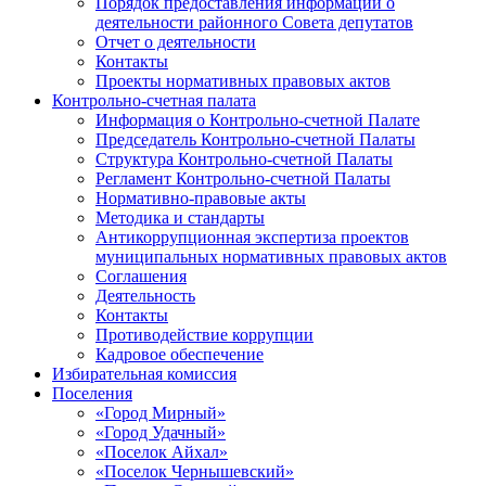
Порядок предоставления информации о
деятельности районного Совета депутатов
Отчет о деятельности
Контакты
Проекты нормативных правовых актов
Контрольно-счетная палата
Информация о Контрольно-счетной Палате
Председатель Контрольно-счетной Палаты
Структура Контрольно-счетной Палаты
Регламент Контрольно-счетной Палаты
Нормативно-правовые акты
Методика и стандарты
Антикоррупционная экспертиза проектов
муниципальных нормативных правовых актов
Соглашения
Деятельность
Контакты
Противодействие коррупции
Кадровое обеспечение
Избирательная комиссия
Поселения
«Город Мирный»
«Город Удачный»
«Поселок Айхал»
«Поселок Чернышевский»